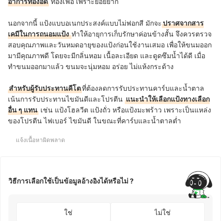
อาการท้องอืด
ท้องเฟ้อ เพราะย่อยยาก
นอกจากนี้ แป้งแบบอเนกประสงค์แบบไม่ฟอกสี มักจะ
ปราศจากสาร
เคมีในการถนอมแป้ง
ทำให้อายุการเก็บรักษาค่อนข้างสั้น จึงควรตรวจ
สอบคุณภาพและวันหมดอายุของแป้งก่อนใช้งานเสมอ เพื่อให้ขนมออก
มามีคุณภาพดี โดยจะมีกลิ่นหอม เนื้อละเอียด และดูดซึมน้ำได้ดี เมื่อ
ทำขนมออกมาแล้ว ขนมจะนุ่มหอม อร่อย ไม่แห้งกระด้าง
สำหรับผู้รับประ
ทานคีโต
ที่ต้องลดการรับประทานคาร์บและน้ำตาล
เน้นการรับประทานไขมันดีและโปรตีน
แนะนำให้เลือกแป้งทางเลือก
อื่น ๆ แทน
เช่น แป้งโฮลวีต แป้งถั่ว หรือแป้งมะพร้าว เพราะเป็นแหล่ง
ของโปรตีน ไฟเบอร์ ไขมันดี ในขณะที่คาร์บและน้ำตาลต่ำ
แจ้งเนื้อหาผิดพลาด
วิธีการเลือกใช้เป็นข้อมูลอ้างอิงได้หรือไม่ ?
ใช่
ไม่ใช่