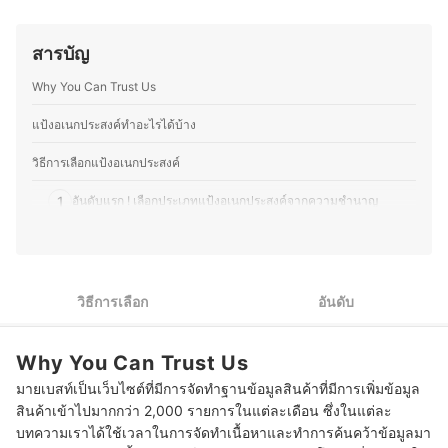
คุณอุ๊ยจึงมีความเชี่ยวชาญในการผสานศาสตร์ของจุล
ที่น่าประทับใจให้ลูกค้า ตั้งแต่การพัฒนาเมนูตามฤดูกาล กา
ชีววิทยากับศิลปะการทำขนม ทำให้สามารถแนะนำการเลือก
รอบเบเกอรี่สดใหม่ ไปจนถึงการจับคู่เครื่องดื่มกับขนมให้อร่อย
วัตถุดิบ กระบวนการทำขนมที่ถูกต้อง และอุปกรณ์ที่เหมาะสม
ลงตัว โดยนอกจากบริหารร้าน คุณพีทยังติดตามเทรนด์อาหาร
สารบัญ
ได้อย่างแม่นยำ อีกทั้งยังเข้าใจแนวโน้มและนวัตกรรมขนมใน
ทดลองวัตถุดิบใหม่ ๆ และแบ่งปันความรู้ผ่านบทความด้าน
ระดับสากลอีกด้วย
อาหาร เบเกอรี่ และการพัฒนาเมนูต่าง ๆ เพื่อให้ผู้ที่สนใจ
Why You Can Trust Us
ประวัติของ พีรภัทร ศรีทอง (อุ๊ย)
สามารถนำไปต่อยอดได้อีกด้วย
ประวัติของ ธนกร พรวรรณพงศา (พีท)
แป้งอเนกประสงค์ทำอะไรได้บ้าง
วิธีการเลือกแป้งอเนกประสงค์
1
อันดับแรก ! เลือกประเภทแป้งอเนกประสงค์จากความชำนาญ
2
ตรวจสอบอาการแพ้และส่วนผสมที่อาจทำให้เกิดอาการแพ้
3
เน้นคุณค่าสารอาหารสูง ให้พิจารณาแป้งอเนกประสงค์แบบไม่ฟอกสี
วิธีการเลือก
อันดับ
10 แป้งอเนกประสงค์ ยี่ห้อไหนดี สำหรับทำอาหาร เบเกอรี่
Why You Can Trust Us
มายเบสท์เป็นเว็บไซต์ที่มีการจัดทำฐานข้อมูลสินค้าที่มีการเพิ่มข้อมูล
สินค้าเข้าไปมากกว่า 2,000 รายการในแต่ละเดือน ซึ่งในแต่ละ
บทความเราได้ใช้เวลาในการจัดทำเนื้อหาและทำการค้นคว้าข้อมูลมา