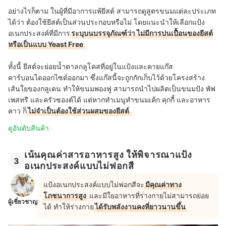
อย่างไรก็ตาม ในผู้ที่มีอาการแพ้ยีสต์ สามารถดูสูตรขนมแต่ละประเภท
ได้ว่า ต้องใช้ยีสต์เป็นส่วนประกอบหรือไม่ โดยแนะนำให้เลือกแป้ง
อเนกประสงค์ที่มีการ
ระบุบนบรรจุภัณฑ์ว่า ไม่มีการปนเปื้อนของยีสต์
หรือเป็นแบบ Yeast Free
ทั้งนี้ ยีสต์จะย่อยน้ำตาลกลูโคสที่อยู่ในแป้งและคายแก๊ส
คาร์บอนไดออกไซด์ออกมา ซึ่งแก๊สนี้จะถูกกักเก็บไว้ด้วยโครงสร้าง
เส้นใยของกลูเตน ทำให้ขนมพองฟู สามารถนำไปผลิตเป็นขนมปัง พัฟ
เพสทรี และครัวซองต์ได้ แต่หากทำเมนูทำขนมเค้ก คุกกี้ และอาหาร
คาว ก็
ไม่จำเป็นต้องใช้ส่วนผสมของยีสต์
ดูอันดับสินค้า
เน้นคุณค่าสารอาหารสูง ให้พิจารณาแป้ง
3
อเนกประสงค์แบบไม่ฟอกสี
แป้งอเนกประสงค์แบบไม่ฟอกสีจะ
มีคุณค่าทาง
โภชนาการสูง
และมีใยอาหารที่ร่างกายไม่สามารถย่อย
ผู้เชี่ยวชาญ
ได้ ทำให้ร่างกาย
ได้รับพลังงานคงที่ยาวนานขึ้น