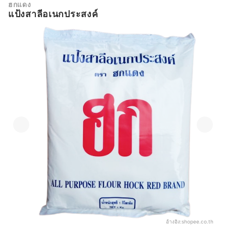
ฮกแดง
แป้งสาลีอเนกประสงค์
อ้างอิง:
shopee.co.th