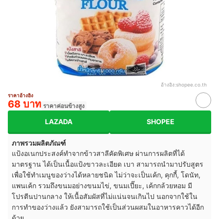
อ้างอิง:
shopee.co.th
ราคาอ้างอิง
68 บาท
ราคาค่อนข้างสูง
LAZADA
SHOPEE
ภาพรวมผลิตภัณฑ์
แป้งอเนกประสงค์ทำจากข้าวสาลีคัดพิเศษ ผ่านการผลิตที่ได้
มาตรฐาน ได้เป็นเนื้อแป้งขาวละเอียด เบา สามารถนำมาปรับสูตร
เพื่อใช้ทำเมนูของว่างได้หลายชนิด ไม่ว่าจะเป็นเค้ก, คุกกี้, โดนัท,
แพนเค้ก รวมถึงขนมอย่างขนมไข่, ขนมเปี๊ยะ, เค้กกล้วยหอม มี
โปรตีนปานกลาง ให้เนื้อสัมผัสที่ไม่แน่นจนเกินไป นอกจากใช้ใน
การทำของว่างแล้ว ยังสามารถใช้เป็นส่วนผสมในอาหารคาวได้อีก
ด้วย