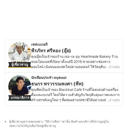
เชฟเบเกอรี
พีรภัทร ศรีทอง (อุ๊ย)
คุณอุ๊ยเป็นเจ้าของร้าน เธอ-ra-py Heartmade Bakery ร้าน
ขนมโฮมเมดที่เปิดมาตั้งแต่ปี 2016 ขายเฉพาะช่องทาง
ผู้เชี่ยวชาญ
ออนไลน์ เน้นขนมอบสดใหม่ตามออเดอร์ ใช้วัตถุดิบคุณภาพ
…อ่านต่อ
สูงและออร์แกนิก ปราศจากสารเสริมคุณภาพ ในอดีตจบการ
ศึกษาด้านจุลชีววิทยา จากมหาวิทยาลัยศรีนครินทรวิโรฒ แต่
นักเขียนประจำ mybest
ด้วยความหลงใหลในขนม คุณอุ๊ยจึงศึกษาต่อด้านการทำขนม
ธนกร พรวรรณพงศา (พีท)
ที่ Le Cordon Bleu Dusit ฝึกฝนจนสามารถเปิดร้านของตัว
คุณพีทเป็นเจ้าของ Blackkat Café ร้านที่โดดเด่นด้านเครื่อง
เอง และยังคงเรียนเพิ่มเติมจากเชฟแชมป์โลก อีกทั้งยังศึกษาดู
ดื่มและเบเกอรี่ โดยให้ความสำคัญกับวัตถุดิบคุณภาพและการ
บรรณาธิการ
งานด้านขนมปังที่ไต้หวันมาอย่างสม่ำเสมอ ต่อมาในปี 2020
สร้างสรรค์เมนูใหม่ ๆ ที่ผสมผสานรสชาติได้อย่างลงตัว ด้วย
…อ่านต่อ
คุณอุ๊ยเริ่มศึกษาและทำงานด้าน Technical Sale &
ความหลงใหลในอาหาร เบเกอรี่ และเครื่องดื่ม ทำให้คุณพีท
Marketing เกี่ยวกับเครื่องจักรและอุปกรณ์สำหรับขนมอบ และ
ใส่ใจตั้งแต่การเลือกวัตถุดิบ กระบวนการทำ ไปจนถึงการ
ในปี 2023 ได้ร่วมงานวิจัยกับมหาวิทยาลัยศรีนครินทรวิโรฒ
ตกแต่งเมนูให้มีเอกลักษณ์ และพื้นฐานด้านการท่องเที่ยวและ
และทีม Coffee Innovation Research Unit พัฒนา Cascara
การโรงแรมจากมหาวิทยาลัยเนชั่น ยังส่งเสริมให้คุณพีทเข้าใจ
ผู้เชี่ยวชาญตรวจสอบเฉพาะ "วิธีการเลือก" เท่านั้น สินค้าและบริการที่ปรากฏอยู่ใน
Biscuit จากเปลือกกาแฟ เพื่อลดขยะในอุตสาหกรรมกาแฟ
ศาสตร์ของอาหารและเครื่องดื่ม รวมถึงการสร้างประสบการณ์
บทความไม่ได้ถูกเลือกโดยผู้เชี่ยวชาญ