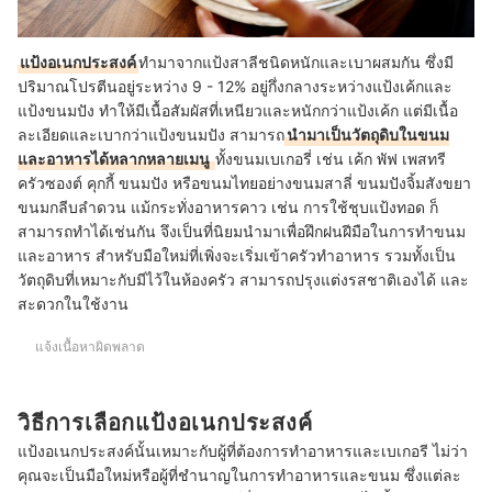
แป้งอเนกประสงค์
ทำมาจากแป้งสาลีชนิดหนักและเบาผสมกัน ซึ่งมี
ปริมาณโปรตีนอยู่ระหว่าง 9 - 12% อยู่กึ่งกลางระหว่างแป้งเค้กและ
แป้งขนมปัง ทำให้มีเนื้อสัมผัสที่เหนียวและหนักกว่าแป้งเค้ก แต่มีเนื้อ
ละเอียดและเบากว่าแป้งขนมปัง สามารถ
นำมาเป็นวัตถุดิบในขนม
และอาหารได้หลากหลายเมนู
ทั้งขนมเบเกอรี่ เช่น เค้ก พัฟ เพสทรี
ครัวซองต์ คุกกี้ ขนมปัง หรือขนมไทยอย่างขนมสาลี่ ขนมปังจิ้มสังขยา
ขนมกลีบลำดวน แม้กระทั่งอาหารคาว เช่น การใช้ชุบแป้งทอด ก็
สามารถทำได้เช่นกัน จึงเป็นที่นิยมนำมาเพื่อฝึกฝนฝีมือในการทำขนม
และอาหาร สำหรับมือใหม่ที่เพิ่งจะเริ่มเข้าครัวทำอาหาร รวมทั้งเป็น
วัตถุดิบที่เหมาะกับมีไว้ในห้องครัว สามารถปรุงแต่งรสชาติเองได้ และ
สะดวกในใช้งาน
แจ้งเนื้อหาผิดพลาด
วิธีการเลือกแป้งอเนกประสงค์
แป้งอเนกประสงค์นั้นเหมาะกับผู้ที่ต้องการทำอาหารและเบเกอรี ไม่ว่า
คุณจะเป็นมือใหม่หรือผู้ที่ชำนาญในการทำอาหารและขนม ซึ่งแต่ละ