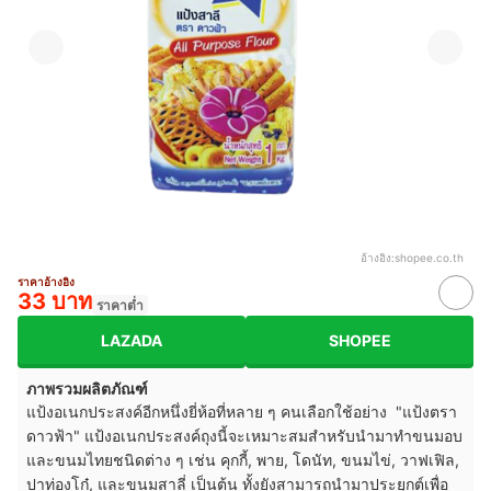
อ้างอิง:
shopee.co.th
ราคาอ้างอิง
33 บาท
ราคาต่ำ
LAZADA
SHOPEE
ภาพรวมผลิตภัณฑ์
แป้งอเนกประสงค์อีกหนึ่งยี่ห้อที่หลาย ๆ คนเลือกใช้อย่าง "แป้งตรา
ดาวฟ้า" แป้งอเนกประสงค์ถุงนี้จะเหมาะสมสำหรับนำมาทำขนมอบ
และขนมไทยชนิดต่าง ๆ เช่น คุกกี้, พาย, โดนัท, ขนมไข่, วาฟเฟิล,
ปาท่องโก๋, และขนมสาลี่ เป็นต้น ทั้งยังสามารถนำมาประยุกต์เพื่อ