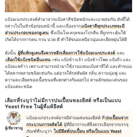
แป้งอเนกประสงค์ทำมาจากแป้งสาลีชนิดหนักและเบาผสมกัน ดังที่ได้
กล่าวไปในหัวข้อก่อนหน้านี้ และเนื่องจาก
แป้งสาลีทุกประเภทจะมี
ส่วนประกอบของกลูเตน
ซึ่งเป็นโมเลกุลของโปรตีน ที่ถูกกระตุ้นให้
เกิดได้จากการคน กวน นวด ตี ทำให้ขนมเหนียวนุ่มและยืดหยุ่นได้ดี
ดังนั้น
ผู้ที่แพ้กลูเตนจึงควรหลีกเลี่ยงการใช้แป้งอเนกประสงค์
และ
เลือกใช้แป้งชนิดอื่นแทน
เช่น แป้งข้าวเจ้า แป้งข้าวโพด แป้งถั่ว และ
แป้งมะพร้าว เพราะสามารถนำมาใช้งานแทนแป้งสาลีได้ และทำขนม
ได้หลากหลายชนิดเช่นกัน แต่อาจให้รสสัมผัส กลิ่น ความนุ่มฟู และ
ความละเอียดของเนื้อขนมที่แตกต่างกันออกไป ตามลักษณะเด่นของ
แป้งแต่ละชนิด
เลือกที่ระบุว่าไม่มีการปนเปื้อนของยีสต์ หรือเป็นแบบ
Yeast Free ในผู้ที่แพ้ยีสต์
แป้งอเนกประสงค์อาจมีส่วนผสมของยีสต์ ที่
ปนเปื้อนจาก
กระบวนการผลิตได้
ผู้ที่มีอาการแพ้จึงควรเลือกจากบรรจุ
ผู้เชี่ยวชาญ
ภัณฑ์ที่ระบุว่า
ไม่มียีสต์ปนเปื้อน หรือเป็นแบบ Yeast