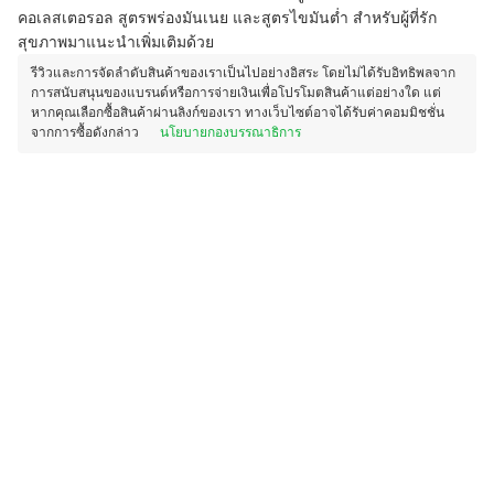
คอเลสเตอรอล สูตรพร่องมันเนย และสูตรไขมันต่ำ สำหรับผู้ที่รัก
สุขภาพมาแนะนำเพิ่มเติมด้วย
รีวิวและการจัดลำดับสินค้าของเราเป็นไปอย่างอิสระ โดยไม่ได้รับอิทธิพลจาก
การสนับสนุนของแบรนด์หรือการจ่ายเงินเพื่อโปรโมตสินค้าแต่อย่างใด แต่
หากคุณเลือกซื้อสินค้าผ่านลิงก์ของเรา ทางเว็บไซต์อาจได้รับค่าคอมมิชชั่น
จากการซื้อดังกล่าว
นโยบายกองบรรณาธิการ