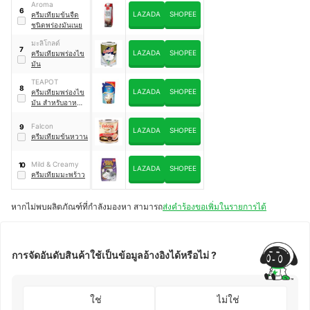
Aroma
ชนิดซอง
6
LAZADA
SHOPEE
ครีมเทียมข้นจืด
ชนิดพร่องมันเนย
มะลิโกลด์
7
LAZADA
SHOPEE
ครีมเทียมพร่องไข
มัน
TEAPOT
8
LAZADA
SHOPEE
ครีมเทียมพร่องไข
มัน สำหรับอาหาร
และเบเกอรี
Falcon
9
LAZADA
SHOPEE
ครีมเทียมข้นหวาน
Mild & Creamy
10
LAZADA
SHOPEE
ครีมเทียมมะพร้าว
หากไม่พบผลิตภัณฑ์ที่กำลังมองหา สามารถ
ส่งคำร้องขอเพิ่มในรายการได้
การจัดอันดับสินค้าใช้เป็นข้อมูลอ้างอิงได้หรือไม่ ?
ใช่
ไม่ใช่