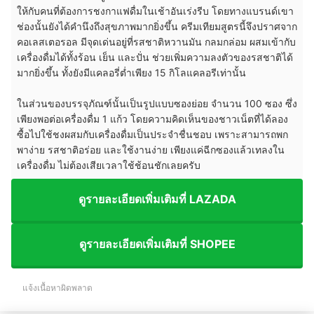
ให้กับคนที่ต้องการชงกาแฟดื่มในเช้าอันเร่งรีบ โดยทางแบรนด์เขา
ช่องนั้นยังได้คำนึงถึงสุขภาพมากยิ่งขึ้น ครีมเทียมสูตรนี้จึงปราศจาก
คอเลสเตอรอล มีจุดเด่นอยู่ที่รสชาติหวานมัน กลมกล่อม ผสมเข้ากับ
เครื่องดื่มได้ทั้งร้อน เย็น และปั่น ช่วยเพิ่มความลงตัวของรสชาติได้
มากยิ่งขึ้น ทั้งยังมีแคลอรี่ต่ำเพียง 15 กิโลแคลอรีเท่านั้น
ในส่วนของบรรจุภัณฑ์นั้นเป็นรูปแบบซองย่อย จำนวน 100 ซอง ซึ่ง
เพียงพอต่อเครื่องดื่ม 1 แก้ว โดยความคิดเห็นของชาวเน็ตที่ได้ลอง
ซื้อไปใช้ชงผสมกับเครื่องดื่มเป็นประจำชื่นชอบ เพราะสามารถพก
พาง่าย รสชาติอร่อย และใช้งานง่าย เพียงแค่ฉีกซองแล้วเทลงใน
เครื่องดื่ม ไม่ต้องเสียเวลาใช้ช้อนชักเลยครับ
ดูรายละเอียดเพิ่มเติมที่ LAZADA
ดูรายละเอียดเพิ่มเติมที่ SHOPEE
แจ้งเนื้อหาผิดพลาด