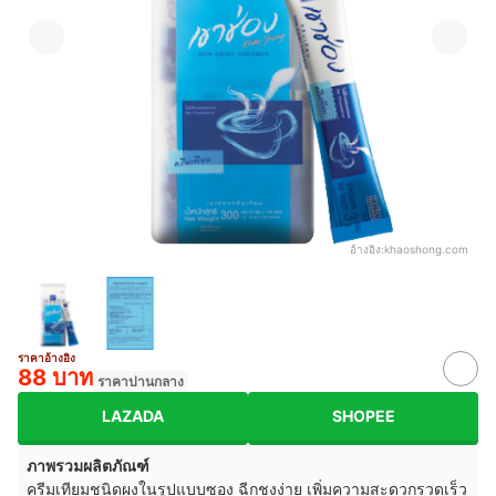
อ้างอิง:
khaoshong.com
ราคาอ้างอิง
88 บาท
ราคาปานกลาง
LAZADA
SHOPEE
ภาพรวมผลิตภัณฑ์
ครีมเทียมชนิดผงในรูปแบบซอง ฉีกชงง่าย เพิ่มความสะดวกรวดเร็ว