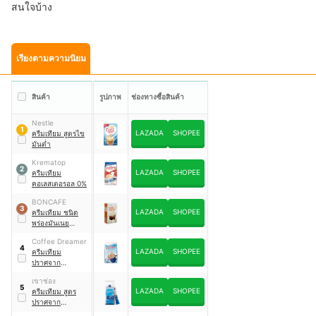
สนใจบ้าง
เรียงตามความนิยม
สินค้า
รูปภาพ
ช่องทางซื้อสินค้า
Nestle
1
LAZADA
SHOPEE
ครีมเทียม สูตรไข
มันต่ำ
Krematop
2
LAZADA
SHOPEE
ครีมเทียม
คอเลสเตอรอล 0%
BONCAFE
3
LAZADA
SHOPEE
ครีมเทียม ชนิด
พร่องมันเนย
สำหรับผสมเครื่อง
Coffee Dreamer
ดื่ม
4
LAZADA
SHOPEE
ครีมเทียม
ปราศจาก
คอเลสเตอรอล
เขาช่อง
5
LAZADA
SHOPEE
ครีมเทียม สูตร
ปราศจาก
คอเลสเตอรอล