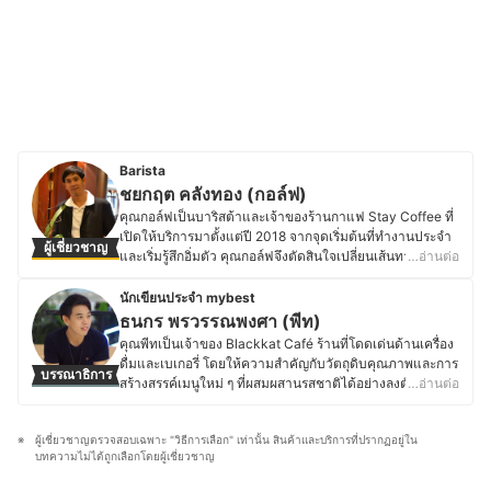
Barista
ชยกฤต คลังทอง (กอล์ฟ)
คุณกอล์ฟเป็นบาริสต้าและเจ้าของร้านกาแฟ Stay Coffee ที่
เปิดให้บริการมาตั้งแต่ปี 2018 จากจุดเริ่มต้นที่ทำงานประจำ
ผู้เชี่ยวชาญ
และเริ่มรู้สึกอิ่มตัว คุณกอล์ฟจึงตัดสินใจเปลี่ยนเส้นทางชีวิต
…อ่านต่อ
ด้วยการหันมาเรียนรู้และทำความเข้าใจเรื่องกาแฟอย่าง
จริงจัง ทั้งการลองผิดลองถูก ศึกษาค้นคว้า และลงมือทำด้วย
นักเขียนประจำ mybest
ตัวเองเป็นเวลาหลายปี จนเปิดร้านกาแฟของตัวเองได้สำเร็จ
ธนกร พรวรรณพงศา (พีท)
โดย Stay Coffee มีจุดเด่นในการคัดสรรเมล็ดกาแฟคุณภาพ
คุณพีทเป็นเจ้าของ Blackkat Café ร้านที่โดดเด่นด้านเครื่อง
จากหลากหลายแหล่ง ทั้งกาแฟไทย กาแฟต่างประเทศ และ
ดื่มและเบเกอรี่ โดยให้ความสำคัญกับวัตถุดิบคุณภาพและการ
บรรณาธิการ
กาแฟเกรดพิเศษ หมุนเวียนให้เลือกตลอดในราคาที่เข้าถึงได้
สร้างสรรค์เมนูใหม่ ๆ ที่ผสมผสานรสชาติได้อย่างลงตัว ด้วย
…อ่านต่อ
ง่าย นอกจากนี้ คุณกอล์ฟยังชื่นชอบการเปิดประสบการณ์ใหม่
ความหลงใหลในอาหาร เบเกอรี่ และเครื่องดื่ม ทำให้คุณพีท
ๆ ด้วยการไปเยือนร้านกาแฟต่าง ๆ เพื่อชิม เรียนรู้ และนำ
ใส่ใจตั้งแต่การเลือกวัตถุดิบ กระบวนการทำ ไปจนถึงการ
แนวคิดดี ๆ มาปรับใช้ในการพัฒนาร้านตัวเอง รวมถึงมีโอกาส
ผู้เชี่ยวชาญตรวจสอบเฉพาะ "วิธีการเลือก" เท่านั้น สินค้าและบริการที่ปรากฏอยู่ใน
ตกแต่งเมนูให้มีเอกลักษณ์ และพื้นฐานด้านการท่องเที่ยวและ
แลกเปลี่ยนความรู้กับผู้คนในวงการกาแฟอยู่เสมอ เพราะเชื่อ
บทความไม่ได้ถูกเลือกโดยผู้เชี่ยวชาญ
การโรงแรมจากมหาวิทยาลัยเนชั่น ยังส่งเสริมให้คุณพีทเข้าใจ
ว่ากาแฟที่ดีไม่ใช่แค่รสชาติที่กลมกล่อม แต่ต้องมอบความสุข
ศาสตร์ของอาหารและเครื่องดื่ม รวมถึงการสร้างประสบการณ์