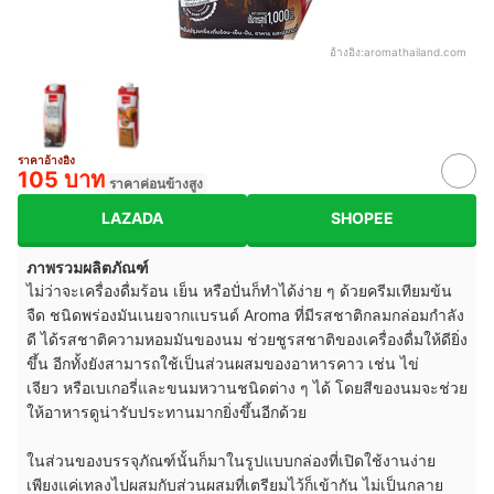
อ้างอิง:
aromathailand.com
ราคาอ้างอิง
105 บาท
ราคาค่อนข้างสูง
LAZADA
SHOPEE
ภาพรวมผลิตภัณฑ์
ไม่ว่าจะเครื่องดื่มร้อน เย็น หรือปั่นก็ทำได้ง่าย ๆ ด้วยครีมเทียมข้น
จืด ชนิดพร่องมันเนยจากแบรนด์ Aroma ที่มีรสชาติกลมกล่อมกำลัง
ดี ได้รสชาติความหอมมันของนม ช่วยชูรสชาติของเครื่องดื่มให้ดียิ่ง
ขึ้น อีกทั้งยังสามารถใช้เป็นส่วนผสมของอาหารคาว เช่น ไข่
เจียว หรือเบเกอรี่และขนมหวานชนิดต่าง ๆ ได้ โดยสีของนมจะช่วย
ให้อาหารดูน่ารับประทานมากยิ่งขึ้นอีกด้วย
ในส่วนของบรรจุภัณฑ์นั้นก็มาในรูปแบบกล่องที่เปิดใช้งานง่าย
เพียงแค่เทลงไปผสมกับส่วนผสมที่เตรียมไว้ก็เข้ากัน ไม่เป็นกลาย