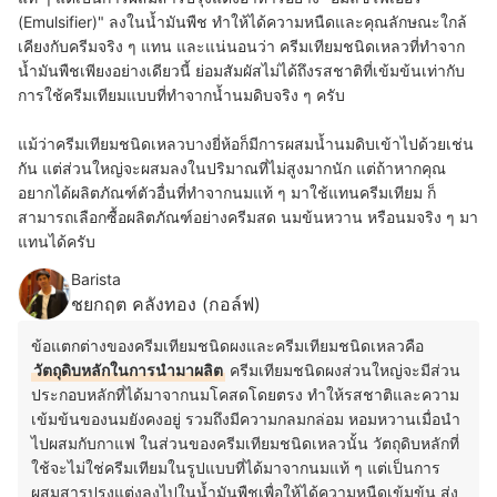
(Emulsifier)" ลงในน้ำมันพืช ทำให้ได้ความหนืดและคุณลักษณะใกล้
เคียงกับครีมจริง ๆ แทน และแน่นอนว่า ครีมเทียมชนิดเหลวที่ทำจาก
น้ำมันพืชเพียงอย่างเดียวนี้ ย่อมสัมผัสไม่ได้ถึงรสชาติที่เข้มข้นเท่ากับ
การใช้ครีมเทียมแบบที่ทำจากน้ำนมดิบจริง ๆ ครับ
แม้ว่าครีมเทียมชนิดเหลวบางยี่ห้อก็มีการผสมน้ำนมดิบเข้าไปด้วยเช่น
กัน แต่ส่วนใหญ่จะผสมลงในปริมาณที่ไม่สูงมากนัก แต่ถ้าหากคุณ
อยากได้ผลิตภัณฑ์ตัวอื่นที่ทำจากนมแท้ ๆ มาใช้แทนครีมเทียม ก็
สามารถเลือกซื้อผลิตภัณฑ์อย่างครีมสด นมข้นหวาน หรือนมจริง ๆ มา
แทนได้ครับ
Barista
ชยกฤต คลังทอง (กอล์ฟ)
ข้อแตกต่างของครีมเทียมชนิดผงและครีมเทียมชนิดเหลวคือ
วัตถุดิบหลักในการนำมาผลิต
ครีมเทียมชนิดผงส่วนใหญ่จะมีส่วน
ประกอบหลักที่ได้มาจากนมโคสดโดยตรง ทำให้รสชาติและความ
เข้มข้นของนมยังคงอยู่ รวมถึงมีความกลมกล่อม หอมหวานเมื่อนำ
ไปผสมกับกาแฟ ในส่วนของครีมเทียมชนิดเหลวนั้น วัตถุดิบหลักที่
ใช้จะไม่ใช่ครีมเทียมในรูปแบบที่ได้มาจากนมแท้ ๆ แต่เป็นการ
ผสมสารปรุงแต่งลงไปในน้ำมันพืชเพื่อให้ได้ความหนืดเข้มข้น ส่ง