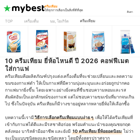
ครีมเทียม
ให้ทุกการเลือกเป็นสิ่งที่ดีที่สุด
ค้นหา
ครีมเทียม
TOP
เครื่องดื่ม
นม, โยเกิร์ต
10 ครีมเทียม ยี่ห้อไหนดี ปี 2026 คอฟฟีเมต
ใส่กาแฟ
ครีมเทียมคือผลิตภัณฑ์ปรุงแต่งเครื่องดื่มที่จะช่วยเปลี่ยนและลดความ
ขมของกาแฟดำ ให้เป็นกาแฟที่มีความนุ่มละมุนและอร่อยถูกปากคอ
กาแฟมากยิ่งขึ้น โดยเฉพาะอย่างยิ่งคนที่ชื่นชอบความหอมและรส
สัมผัสอันเป็นเอกลักษณ์ของกาแฟ แต่ไม่ชอบความขมเข้มที่มากจนเกิน
ไป ซึ่งในปัจจุบัน ครีมเทียมก็มีวางขายอยู่หลากหลายยี่ห้อให้เลือกซื้อ
บทความนี้เรามี
วิธีการเลือกครีมเทียมแบบง่าย ๆ
เพื่อให้ได้ครีมเทียมที่
เข้ากับกาแฟได้ดีและมีรสชาติอร่อย พร้อมคำแนะนำของคุณชยกฤต
คลังทอง บาริสต้ามืออาชีพ และยังมี
10 ครีมเทียม ยี่ห้อยอดนิยม
ไม่ว่า
จะเป็นแบบชนิดผงและชนิดเหลว โดยมีทั้งสูตรปราศจาก