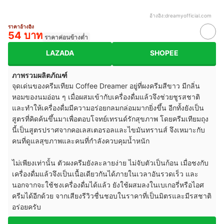
อ้างอิง:
dreamyofficial.com
ราคาอ้างอิง
54 บาท
ราคาค่อนข้างต่ำ
LAZADA
SHOPEE
ภาพรวมผลิตภัณฑ์
จุดเด่นของครีมเทียม Coffee Dreamer อยู่ที่ผงครีมสีขาว มีกลิ่น
หอมของนมอ่อน ๆ เมื่อผสมเข้ากับเครื่องดื่มแล้วจึงช่วยชูรสชาติ
และทำให้เครื่องดื่มมีความอร่อยกลมกล่อมมากยิ่งขึ้น อีกทั้งยังเป็น
สูตรที่คิดค้นขึ้นมาเพื่อตอบโจทย์เทรนด์รักสุขภาพ โดยครีมเทียมถุง
นี้เป็นสูตรปราศจากคอเลสเตอรอลและไขมันทรานส์ จึงเหมาะกับ
คนที่ดูแลสุขภาพและคนที่กำลังควบคุมน้ำหนัก
ไม่เพียงเท่านั้น ตัวผงครีมยังละลายง่าย ไม่จับตัวเป็นก้อน เมื่อชงกับ
เครื่องดื่มแล้วจึงเป็นเนื้อเดียวกันได้ภายในเวลาอันรวดเร็ว และ
นอกจากจะใช้ชงเครื่องดื่มได้แล้ว ยังใช้ผสมลงในเบเกอรี่หรือไอศ
ครีมได้อีกด้วย จากเสียงรีวิวชื่นชอบในราคาที่เป็นมิตรและมีรสชาติ
อร่อยครับ