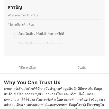
และประสบการณ์ที่น่าจดจำในทุกแก้วที่เสิร์ฟด้วยใจ
ที่น่าประทับใจให้ลูกค้า ตั้งแต่การพัฒนาเมนูตามฤดูกาล กา
ประวัติของ ชยกฤต คลังทอง (กอล์ฟ)
สารบัญ
รอบเบเกอรี่สดใหม่ ไปจนถึงการจับคู่เครื่องดื่มกับขนมให้อร่อย
ลงตัว โดยนอกจากบริหารร้าน คุณพีทยังติดตามเทรนด์อาหาร
Why You Can Trust Us
ทดลองวัตถุดิบใหม่ ๆ และแบ่งปันความรู้ผ่านบทความด้าน
อาหาร เบเกอรี่ และการพัฒนาเมนูต่าง ๆ เพื่อให้ผู้ที่สนใจ
สามารถนำไปต่อยอดได้อีกด้วย
วิธีการเลือกครีมเทียม
ประวัติของ ธนกร พรวรรณพงศา (พีท)
1
เลือกครีมเทียมยี่ห้อที่เข้ากับกาแฟได้ดี
2
เลือกครีมเทียมชนิดผงหรือชนิดเหลว
3
ตรวจสอบวันหมดอายุและแคลอรีของครีมเทียม
10 ครีมเทียม ยี่ห้อไหนดี คอฟฟีเมต ใส่กาแฟ
วิธีการเลือก
อันดับ
ครีมเทียมกับคอฟฟี่เมตเหมือนกันไหม?
Why You Can Trust Us
นอกจากกาแฟแล้ว เราใช้ครีมเทียมกับเครื่องดื่มอะไรได้บ้าง?
มายเบสท์เป็นเว็บไซต์ที่มีการจัดทำฐานข้อมูลสินค้าที่มีการเพิ่มข้อมูล
ครีมเทียมกินมากเกินไปให้โทษไหม?
สินค้าเข้าไปมากกว่า 2,000 รายการในแต่ละเดือน ซึ่งในแต่ละ
บทความเราได้ใช้เวลาในการจัดทำเนื้อหาและทำการค้นคว้าข้อมูลมา
อย่างละเอียด รวมทั้งสัมภาษณ์และตรวจสอบข้อมูลโดยผู้เชี่ยวชาญใน