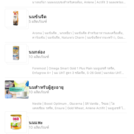
มาเทอร์น่า นมผงแบบชงสำหรับคนท้อง, Anlene | Actifit 3 นมผงพร่อง
มันเนยแบบชง ชนิดซอง รสจืด, Bear Brand | นมสเตอริไลส์ สูตรพร่องมัน
เนย, Foremost | นมโคแท้ 100% รสจืด สูตรพร่องมันเนย
นมข้นจืด
5 ผลิตภัณฑ์
Aroma | นมข้นจืด , นกเหยี่ยว | นมข้นจืด สำหรับอาหารและเครื่องดื่ม,
คาร์เนชัน | นมข้นจืด, Nature's Charm | นมข้นจืดจากมะพร้าว, Good
Wil กู๊ดวิล | นมข้นจืด
นมกล่อง
10 ผลิตภัณฑ์
Foremost | Omega Smart Gold 1 Plus Plain นมยูเอชที รสจืด,
Enfagrow A+ | นม UHT สูตร 3 ชนิดจืด, S-26 Gold | นมกล่อง UHT
Formula 4 , Dumex | นมกล่อง รสจืด UHT Dugro 3D Iron+, ตราหมี |
นมยูเอชที รสจืด
นมสำหรับผู้สูงอายุ
10 ผลิตภัณฑ์
Nestle | Boost Optimum , Glucerna | SR Vanilla , วีซอย | ไฮ
แคลเซียม รสจืด, Ensure | Gold Wheat, Anlene Actifit | นมยูเอชที ไข
มันต่ำ แคลเซียมสูง รสงาดำ
นมแพะ
10 ผลิตภัณฑ์