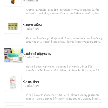
5 ผลิตภัณฑ์
Aroma | นมข้นจืด , นกเหยี่ยว | นมข้นจืด สำหรับอาหารและเครื่องดื่ม,
คาร์เนชัน | นมข้นจืด, Nature's Charm | นมข้นจืดจากมะพร้าว, Good
Wil กู๊ดวิล | นมข้นจืด
นมถั่วเหลือง
10 ผลิตภัณฑ์
ดีน่า | นมถั่วเหลือง ยูเอชที สูตรงาดำ 2 เท่า, แลคตาซอย | นมถั่วเหลือง ยู
เอชที รสหวาน, ดอยคำ | นมถั่วเหลือง, โทฟุซัง | นมถั่วเหลือง ยูเอชที สูตร
หวานน้อย, ไวตามิ้ลค์ | ยูเอชที สูตรงาดำ และข้าวสีนิล
นมสำหรับผู้สูงอายุ
10 ผลิตภัณฑ์
Nestle | Boost Optimum , Glucerna | SR Vanilla , วีซอย | ไฮ
แคลเซียม รสจืด, Ensure | Gold Wheat, Anlene Actifit | นมยูเอชที ไข
มันต่ำ แคลเซียมสูง รสงาดำ
น้ำนมข้าว
10 ผลิตภัณฑ์
V-Fit | น้ำนมข้าวกล้องงอก 7 ชนิด, V-fit | น้ำนมข้าวยาคู สูตรไม่เติม
น้ำตาล, 4Care Balance | น้ำนมข้าวกล้องออร์แกนิก, Vitasoy | นมข้าว
สูตรไม่มีน้ำตาล, Vegan Pro | เครื่องดื่มน้ำนมข้าวกล้องไรซ์เบอร์รี่งอก