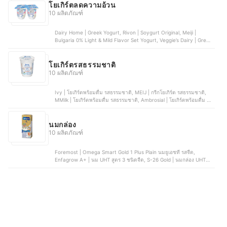
โยเกิร์ตลดความอ้วน
10 ผลิตภัณฑ์
Dairy Home | Greek Yogurt, Rivon | Soygurt Original, Meiji |
Bulgaria 0% Light & Mild Flavor Set Yogurt, Veggie’s Dairy | Greek
Yoghurt No Sugar Added, Meiji | Meiji Low Fat Yogurt No Sucrose
Added Formula
โยเกิร์ตรสธรรมชาติ
10 ผลิตภัณฑ์
Ivy | โยเกิร์ตพร้อมดื่ม รสธรรมชาติ, MEIJ | กรีกโยเกิร์ต รสธรรมชาติ,
MMilk | โยเกิร์ตพร้อมดื่ม รสธรรมชาติ, Ambrosial | โยเกิร์ตพร้อมดื่ม รส
ออริจินอล, โยลิดา | โยเกิร์ต รสธรรมชาติ สูตรไขมันต่ำ
นมกล่อง
10 ผลิตภัณฑ์
Foremost | Omega Smart Gold 1 Plus Plain นมยูเอชที รสจืด,
Enfagrow A+ | นม UHT สูตร 3 ชนิดจืด, S-26 Gold | นมกล่อง UHT
Formula 4 , Dumex | นมกล่อง รสจืด UHT Dugro 3D Iron+, ตราหมี |
นมยูเอชที รสจืด