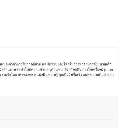
เรียนประจำอำเภอในภาคอีสาน แต่มีความหลงใหลในการทำอาหารตั้งแต่วัยเด็ก
ปิดร้านอาหาร ทำให้มีความชำนาญด้านการเลือกวัตถุดิบ การใช้เครื่องปรุง และ
วยความรักในอาหารและการแบ่งปันความรู้ คุณนิวจึงเริ่มเขียนบทความเกี่ยวกับ
…อ่านต่อ
วัตถุดิบ และการใช้อุปกรณ์ครัวอย่างมีประสิทธิภาพ โดยเน้นถ่ายทอดจาก
ถนำไปปรับใช้ในชีวิตประจำวันได้ง่ายขึ้น ซึ่งนอกจากความอร่อยแล้ว ยังให้ความ
าะสมกับไลฟ์สไตล์ของแต่ละคน เพื่อให้ทุกคนสนุกกับการทำอาหารได้อย่าง