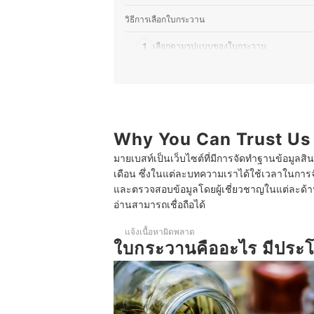
วิธีการเลือกใบกระวาน
1
เลือกตามรูปแบบของใบกระวาน
2
เลือกใบกระวานคุณภาพดีที่มีกลิ่นหอมและช่วย
10 ใบกระวาน ยี่ห้อไหนดี หอม สรรพคุณเยอะ กลบกลิ่น
บทความที่เกี่ยวข้องกับใบกระวาน
Why You Can Trust Us
มายเบสท์เป็นเว็บไซต์ที่มีการจัดทำฐานข้อมูลสิ
เดือน ซึ่งในแต่ละบทความเราได้ใช้เวลาในการจ
และตรวจสอบข้อมูลโดยผู้เชี่ยวชาญในแต่ละด้าน เ
อ่านสามารถเชื่อถือได้
แจ้งเนื้อหาผิดพลาด
ใบกระวานคืออะไร มีประโ