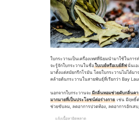
อ้างอิง:
p
ใบกระวานเป็นเครื่องเทศที่นิยมนำมาใช้ในกา
จะรู้จักใบกระวานในชื่อ
ใบเบย์หรือเบย์ลีฟ
นั่นเ
มาตั้งแต่สมัยกรีกโรมัน โดยใบกระวานไม่ได้ม
คล้ายต้นกระวานในสายพันธุ์ที่เรียกว่า Bay Lau
นอกจากใบกระวานจะ
มีกลิ่นหอมช่วยดับกลิ่นคา
มากมายที่เป็นประโยชน์ต่อร่างกาย
เช่น มีฤทธิ์
ช่วยขับลม, ลดอาการปวดท้อง, ลดอาการอักเสบ
แจ้งเนื้อหาผิดพลาด