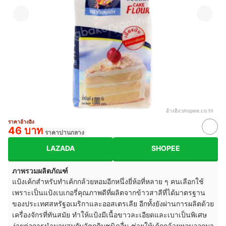
อ้างอิง:
shopee.co.th
ราคาอ้างอิง
46 บาท
ราคาปานกลาง
LAZADA
SHOPEE
ภาพรวมผลิตภัณฑ์
แป้งเค้กสำหรับทำเค้กกล้วยหอมอีกหนึ่งยี่ห้อที่หลาย ๆ คนเลือกใช้
เพราะเป็นแป้งเบเกอรี่คุณภาพดีที่ผลิตจากข้าวสาลีที่ได้มาตรฐาน
ของประเทศสหรัฐอเมริกาและออสเตรเลีย อีกทั้งยังผ่านการผลิตด้วย
เครื่องจักรที่ทันสมัย ทำให้แป้งมีเนื้อขาวละเอียดและเบาเป็นพิเศษ
ง่ายต่อการนำมาผสมกับวัตถุดิบชนิดอื่น ช่วยให้เค้กกล้วยหอมออกมา