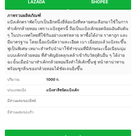
LAZADA
SHOPEE
ภาพรวมผลิตภัณฑ์
แป้งเค้กตราพัดโบกเป็นอีกหนึ่งยี่ห้อแป้งที่หลายคนเลือกมาใช้ในการ
ทำเค้กกล้วยหอม เพราะแป้งสูตรนี้ ถือเป็นแป้งเค้กยอดนิยมอันดับต้น
ๆ ในประเทศไทยที่ใช้กันอย่างแพร่หลาย หาซื้อได้ง่าย ราคาถูก และ
มีมาตรฐาน โดยเนื้อแป้งมีความละเอียด เบา เมื่ออบแล้วแป้งจะขึ้น
ฟูเป็นพิเศษ เหมาะสำหรับนำมาใช้ทำขนมที่มีลักษณะเนื้อเนียนนุ่ม
แบบเค้กกล้วยหอม ที่สำคัญยังคลุกเคล้าเข้ากับวัตถุดิบอื่น ๆ ได้ง่าย
ฉะนั้นเมื่อนำมาทำเค้กกล้วยหอมจึงทำให้เค้กขึ้นฟู หน้าตาน่าทาน
พร้อมชูกลิ่นของกล้วยหอมได้ชัดเจนยิ่งขึ้น
ปริมาณ
1000 ก.
ประเภทแป้ง
แป้งสาลีชนิดแป้งเค้ก
มีส่วนผสมของยีสต์
มีส่วนผสมของถั่ว