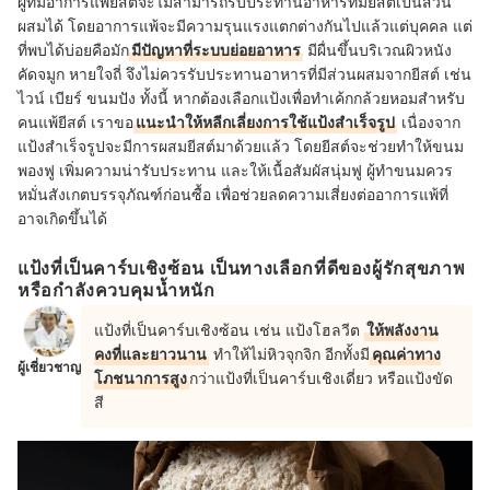
ผู้ที่มีอาการแพ้ยีสต์จะไม่สามารถรับประทานอาหารที่มียีสต์เป็นส่วน
ผสมได้ โดยอาการแพ้จะมีความรุนแรงแตกต่างกันไปแล้วแต่บุคคล แต่
ที่พบได้บ่อยคือมัก
มีปัญหาที่ระบบย่อยอาหาร
มีผื่นขึ้นบริเวณผิวหนัง
คัดจมูก หายใจถี่ จึงไม่ควรรับประทานอาหารที่มีส่วนผสมจากยีสต์ เช่น
ไวน์ เบียร์ ขนมปัง ทั้งนี้ หากต้องเลือกแป้งเพื่อทำเค้กกล้วยหอมสำหรับ
คนแพ้ยีสต์ เราขอ
แนะนำให้หลีกเลี่ยงการใช้แป้งสำเร็จรูป
เนื่องจาก
แป้งสำเร็จรูปจะมีการผสมยีสต์มาด้วยแล้ว โดยยีสต์จะช่วยทำให้ขนม
พองฟู เพิ่มความน่ารับประทาน และให้เนื้อสัมผัสนุ่มฟู ผู้ทำขนมควร
หมั่นสังเกตบรรจุภัณฑ์ก่อนซื้อ เพื่อช่วยลดความเสี่ยงต่ออาการแพ้ที่
อาจเกิดขึ้นได้
แป้งที่เป็นคาร์บเชิงซ้อน เป็นทางเลือกที่ดีของผู้รักสุขภาพ
หรือกำลังควบคุมน้ำหนัก
แป้งที่เป็นคาร์บเชิงซ้อน เช่น แป้งโฮลวีต
ให้พลังงาน
คงที่และยาวนาน
ทำให้ไม่หิวจุกจิก อีกทั้งมี
คุณค่าทาง
ผู้เชี่ยวชาญ
โภชนาการสูง
กว่าแป้งที่เป็นคาร์บเชิงเดี่ยว หรือแป้งขัด
สี