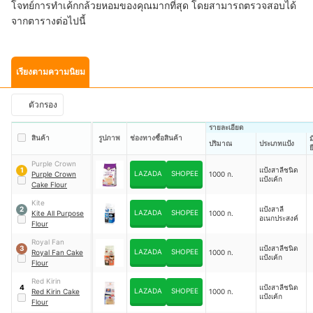
โจทย์การทำเค้กกล้วยหอมของคุณมากที่สุด โดยสามารถตรวจสอบได้
จากตารางต่อไปนี้
เรียงตามความนิยม
ตัวกรอง
รายละเอียด
สินค้า
รูปภาพ
ช่องทางซื้อสินค้า
ปริมาณ
ประเภทแป้ง
ย
Purple Crown
แป้งสาลีชนิด
1
LAZADA
SHOPEE
Purple Crown
1000 ก.
แป้งเค้ก
Cake Flour
Kite
แป้งสาลี
2
LAZADA
SHOPEE
Kite All Purpose
1000 ก.
อเนกประสงค์
Flour
Royal Fan
แป้งสาลีชนิด
3
LAZADA
SHOPEE
Royal Fan Cake
1000 ก.
แป้งเค้ก
Flour
Red Kirin
แป้งสาลีชนิด
4
LAZADA
SHOPEE
Red Kirin Cake
1000 ก.
แป้งเค้ก
Flour