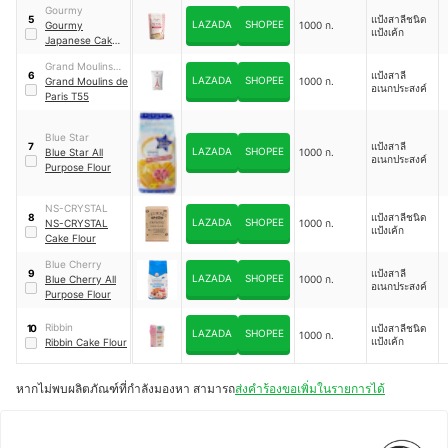
Gourmy
แป้งสาลีชนิด
5
LAZADA
SHOPEE
Gourmy
1000 ก.
แป้งเค้ก
Japanese Cake
Flour
Grand Moulins
แป้งสาลี
6
LAZADA
SHOPEE
De Paris
Grand Moulins de
1000 ก.
อเนกประสงค์
Paris T55
Blue Star
แป้งสาลี
7
LAZADA
SHOPEE
Blue Star All
1000 ก.
อเนกประสงค์
Purpose Flour
NS-CRYSTAL
แป้งสาลีชนิด
8
LAZADA
SHOPEE
NS-CRYSTAL
1000 ก.
แป้งเค้ก
Cake Flour
Blue Cherry
แป้งสาลี
9
LAZADA
SHOPEE
Blue Cherry All
1000 ก.
อเนกประสงค์
Purpose Flour
Ribbin
แป้งสาลีชนิด
10
LAZADA
SHOPEE
1000 ก.
แป้งเค้ก
Ribbin Cake Flour
หากไม่พบผลิตภัณฑ์ที่กำลังมองหา สามารถ
ส่งคำร้องขอเพิ่มในรายการได้