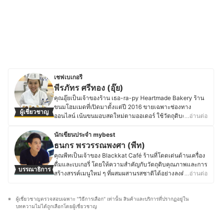
เชฟเบเกอรี
พีรภัทร ศรีทอง (อุ๊ย)
คุณอุ๊ยเป็นเจ้าของร้าน เธอ-ra-py Heartmade Bakery ร้าน
ขนมโฮมเมดที่เปิดมาตั้งแต่ปี 2016 ขายเฉพาะช่องทาง
ผู้เชี่ยวชาญ
ออนไลน์ เน้นขนมอบสดใหม่ตามออเดอร์ ใช้วัตถุดิบคุณภาพ
…อ่านต่อ
สูงและออร์แกนิก ปราศจากสารเสริมคุณภาพ ในอดีตจบการ
ศึกษาด้านจุลชีววิทยา จากมหาวิทยาลัยศรีนครินทรวิโรฒ แต่
นักเขียนประจำ mybest
ด้วยความหลงใหลในขนม คุณอุ๊ยจึงศึกษาต่อด้านการทำขนม
ธนกร พรวรรณพงศา (พีท)
ที่ Le Cordon Bleu Dusit ฝึกฝนจนสามารถเปิดร้านของตัว
คุณพีทเป็นเจ้าของ Blackkat Café ร้านที่โดดเด่นด้านเครื่อง
เอง และยังคงเรียนเพิ่มเติมจากเชฟแชมป์โลก อีกทั้งยังศึกษาดู
ดื่มและเบเกอรี่ โดยให้ความสำคัญกับวัตถุดิบคุณภาพและการ
บรรณาธิการ
งานด้านขนมปังที่ไต้หวันมาอย่างสม่ำเสมอ ต่อมาในปี 2020
สร้างสรรค์เมนูใหม่ ๆ ที่ผสมผสานรสชาติได้อย่างลงตัว ด้วย
…อ่านต่อ
คุณอุ๊ยเริ่มศึกษาและทำงานด้าน Technical Sale &
ความหลงใหลในอาหาร เบเกอรี่ และเครื่องดื่ม ทำให้คุณพีท
Marketing เกี่ยวกับเครื่องจักรและอุปกรณ์สำหรับขนมอบ และ
ใส่ใจตั้งแต่การเลือกวัตถุดิบ กระบวนการทำ ไปจนถึงการ
ในปี 2023 ได้ร่วมงานวิจัยกับมหาวิทยาลัยศรีนครินทรวิโรฒ
ผู้เชี่ยวชาญตรวจสอบเฉพาะ "วิธีการเลือก" เท่านั้น สินค้าและบริการที่ปรากฏอยู่ใน
ตกแต่งเมนูให้มีเอกลักษณ์ และพื้นฐานด้านการท่องเที่ยวและ
และทีม Coffee Innovation Research Unit พัฒนา Cascara
บทความไม่ได้ถูกเลือกโดยผู้เชี่ยวชาญ
การโรงแรมจากมหาวิทยาลัยเนชั่น ยังส่งเสริมให้คุณพีทเข้าใจ
Biscuit จากเปลือกกาแฟ เพื่อลดขยะในอุตสาหกรรมกาแฟ
ศาสตร์ของอาหารและเครื่องดื่ม รวมถึงการสร้างประสบการณ์