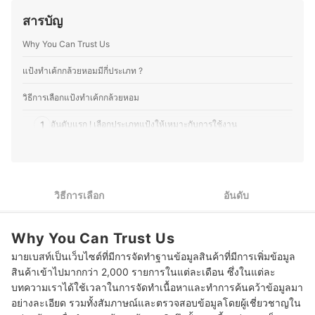
คุณอุ๊ยจึงมีความเชี่ยวชาญในการผสานศาสตร์ของจุล
ที่น่าประทับใจให้ลูกค้า ตั้งแต่การพัฒนาเมนูตามฤดูกาล กา
ชีววิทยากับศิลปะการทำขนม ทำให้สามารถแนะนำการเลือก
สารบัญ
รอบเบเกอรี่สดใหม่ ไปจนถึงการจับคู่เครื่องดื่มกับขนมให้อร่อย
วัตถุดิบ กระบวนการทำขนมที่ถูกต้อง และอุปกรณ์ที่เหมาะสม
ลงตัว โดยนอกจากบริหารร้าน คุณพีทยังติดตามเทรนด์อาหาร
ได้อย่างแม่นยำ อีกทั้งยังเข้าใจแนวโน้มและนวัตกรรมขนมใน
Why You Can Trust Us
ทดลองวัตถุดิบใหม่ ๆ และแบ่งปันความรู้ผ่านบทความด้าน
ระดับสากลอีกด้วย
อาหาร เบเกอรี่ และการพัฒนาเมนูต่าง ๆ เพื่อให้ผู้ที่สนใจ
ประวัติของ พีรภัทร ศรีทอง (อุ๊ย)
สามารถนำไปต่อยอดได้อีกด้วย
แป้งทำเค้กกล้วยหอมมีกี่ประเภท ?
ประวัติของ ธนกร พรวรรณพงศา (พีท)
วิธีการเลือกแป้งทําเค้กกล้วยหอม
1
อันดับแรก ! เลือกประเภทแป้งให้เหมาะกับการใช้งาน
2
ระมัดระวังเกี่ยวกับอาการแพ้และพฤติกรรมการรับประทาน
3
ซื้อแป้งมาใช้ปริมาณที่พอดี เพื่อรักษาคุณภาพของแป้ง
วิธีการเลือก
อันดับ
มั่นใจเรื่องคุณภาพของแป้ง ด้วยเครื่องหมายจากองค์การอาหารและ
4
ยา และเครื่องหมายฮาลาล
Why You Can Trust Us
10 แป้งทําเค้กกล้วยหอม ยี่ห้อไหนดี รวมแป้งอเนกประสงค์ แป้งเค้กสำเร็จรูป
มายเบสท์เป็นเว็บไซต์ที่มีการจัดทำฐานข้อมูลสินค้าที่มีการเพิ่มข้อมูล
สินค้าเข้าไปมากกว่า 2,000 รายการในแต่ละเดือน ซึ่งในแต่ละ
บทความเราได้ใช้เวลาในการจัดทำเนื้อหาและทำการค้นคว้าข้อมูลมา
อย่างละเอียด รวมทั้งสัมภาษณ์และตรวจสอบข้อมูลโดยผู้เชี่ยวชาญใน