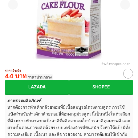
อ้างอิง:
shopee.co.th
ราคาอ้างอิง
44 บาท
ราคาปานกลาง
LAZADA
SHOPEE
ภาพรวมผลิตภัณฑ์
หากต้องการทำเค้กกล้วยหอมที่มีเนื้อสมบูรณ์ตรงตามสูตร การใช้
แป้งสำหรับทำเค้กกล้วยหอมยี่ห้อมงกุฎม่วงสูตรนี้เป็นหนึ่งในตัวเลือก
ที่ดี เพราะทำมาจากแป้งสาลีที่ผลิตจากเมล็ดข้าวสาลีคุณภาพดี และ
ผ่านขั้นตอนการผลิตด้วยระบบเครื่องจักรที่ทันสมัย จึงทำให้แป้งมีทั้ง
ความละเอียด เนื้อเบา และสีขาวสวยงาม สามารถตีผสมให้เข้ากับ