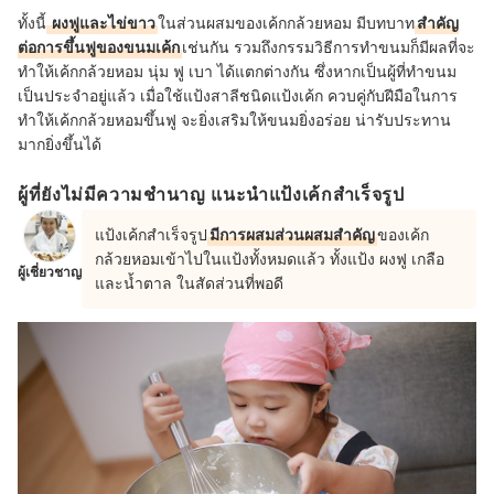
ทั้งนี้
ผงฟูและไข่ขาว
ในส่วนผสมของเค้กกล้วยหอม มีบทบาท
สำคัญ
ต่อการขึ้นฟูของขนมเค้ก
เช่นกัน รวมถึงกรรมวิธีการทำขนมก็มีผลที่จะ
ทำให้เค้กกล้วยหอม นุ่ม ฟู เบา ได้แตกต่างกัน ซึ่งหากเป็นผู้ที่ทำขนม
เป็นประจำอยู่แล้ว เมื่อใช้แป้งสาลีชนิดแป้งเค้ก ควบคู่กับฝีมือในการ
ทำให้เค้กกล้วยหอมขึ้นฟู จะยิ่งเสริมให้ขนมยิ่งอร่อย น่ารับประทาน
มากยิ่งขึ้นได้
ผู้ที่ยังไม่มีความชำนาญ แนะนำแป้งเค้กสำเร็จรูป
แป้งเค้กสำเร็จรูป
มีการผสมส่วนผสมสำคัญ
ของเค้ก
กล้วยหอมเข้าไปในแป้งทั้งหมดแล้ว ทั้งแป้ง ผงฟู เกลือ
ผู้เชี่ยวชาญ
และน้ำตาล ในสัดส่วนที่พอดี