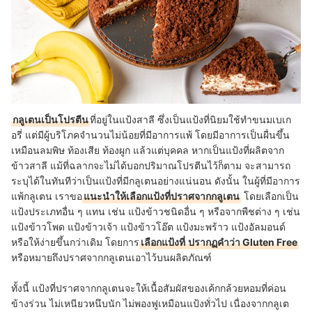
กลูเตนเป็นโปรตีน
ที่อยู่ในแป้งสาลี ซึ่งเป็นแป้งที่นิยมใช้ทำขนมเบเก
อรี่ แต่มีผู้บริโภคจำนวนไม่น้อยที่มีอาการแพ้ โดยมีอาการเป็นผื่นขึ้น
เหมือนลมพิษ ท้องเสีย ท้องผูก แล้วแต่บุคคล หากเป็นแป้งที่ผลิตจาก
ข้าวสาลี แม้ที่ฉลากจะไม่ได้บอกปริมาณโปรตีนไว้ก็ตาม จะสามารถ
ระบุได้ในทันทีว่าเป็นแป้งที่มีกลูเตนอย่างแน่นอน ดังนั้น ในผู้ที่มีอาการ
แพ้กลูเตน เราขอ
แนะนำให้เลือกแป้งที่ปราศจากกลูเตน
โดยเลือกเป็น
แป้งประเภทอื่น ๆ แทน เช่น แป้งข้าวชนิดอื่น ๆ หรือจากพืชต่าง ๆ เช่น
แป้งข้าวโพด แป้งข้าวเจ้า แป้งข้าวโอ๊ต แป้งมะพร้าว แป้งอัลมอนด์
หรือให้ง่ายขึ้นกว่าเดิม โดยการ
เลือกแป้งที่
ปรากฏคำว่า Gluten Free
หรือหมายถึงปราศจากกลูเตนเอาไว้บนผลิตภัณฑ์
ทั้งนี้ แป้งที่ปราศจากกลูเตนจะให้เนื้อสัมผัสของเค้กกล้วยหอมที่ค่อน
ข้างร่วน ไม่เหนียวหนึบนัก ไม่พองฟูเหมือนแป้งทั่วไป เนื่องจากกลูเต