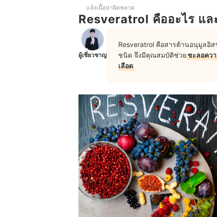
แจ้งเนื้อหาผิดพลาด
Resveratrol ห้ามกินกับอะไร
Resveratrol คืออะไร แล
Resveratrol กับ Grape Seed อะไรดีกว่ากันในด้านก
Resveratrol คือสารต้านอนุมูลอิ
ชนิด จึงมีคุณสมบัติช่วย
ชะลอความ
ผู้เชี่ยวชาญ
เลือด