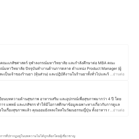
กคณะเภสัชศาสตร์ จุฬาลงกรณ์มหาวิทยาลัย และกำลังศึกษาต่อ MBA คณะ
ณ์มหาวิทยาลัย ปัจจุบันทำงานด้านการตลาด ตำแหน่ง Product Manager (ผู้
และเป็นเจ้าของร้านยา (หุ้นส่วน) และปฎิบัติงานในร้านยาทั้งทั่วไปและร้านยาเชน
…อ่านต่อ
นการขาย การตลาด และเภสัชกรร้านยา รวมทั้งงานอาสาปฏิบัติงานที่ Hospitel
นอกเหนือจากงานในสายอาชีพแล้ว คุณบอสยังมีประสบการณ์ด้านงานเขียน
ณะที่ทำงานร้านยาอีกด้วย
บอส)
เขียนบทความด้านสุขภาพ อาหารเสริม และอุปกรณ์เพื่อสุขภาพมากว่า 4 ปี โดย
การ แพทย์ และเภสัชกร ทำให้มีโอกาสศึกษาข้อมูลเฉพาะทางเกี่ยวกับการดูแล
ในเรื่องสุขภาพแล้ว คุณออมยังหลงใหลในวัฒนธรรมญี่ปุ่น ทั้งอาหาร การใช้
…อ่านต่อ
โครงการแลกเปลี่ยนที่มหาวิทยาลัยในจังหวัดมิเอะเป็นเวลา 1 ปี ประสบการณ์นี้
ของชาวญี่ปุ่น ไม่ว่าจะเป็นการกินอาหารที่สมดุล วัฒนธรรมการดื่มชา หรือการ
สนุกกับการแบ่งปันข้อมูลเกี่ยวกับโภชนาการและการดูแลสุขภาพในชีวิต
ละการปรับไลฟ์สไตล์ให้เหมาะสมเป็นสิ่งที่ช่วยให้สุขภาพดีขึ้นอย่างยั่งยืน คุณ
ริการที่ปรากฏอยู่ในบทความไม่ได้ถูกเลือกโดยผู้เชี่ยวชาญ
ู้อ่านสามารถนำไปปรับใช้ได้จริง