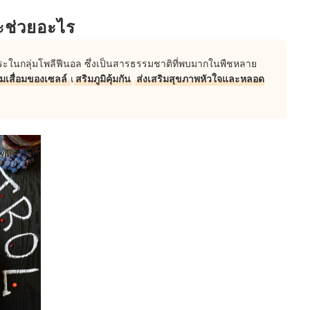
ะช่วยอะไร
ารดูแลผิว
สระในกลุ่มโพลีฟีนอล ซึ่งเป็นสารธรรมชาติที่พบมากในพืชหลาย
เสื่อมของเซลล์
เ
สริมภูมิคุ้มกัน
ส่งเสริมสุขภาพหัวใจและหลอด