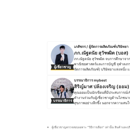
เภสัชกร / ผู้จัดการผลิตภัณฑ์บริษัทยา
ภก.ณัฐดนัย สุวัฑฒิต (บอส)
ภก.ณัฐดนัย สุวัฑฒิต จบการศึกษาจา
พาณิชยศาสตร์และการบัญชี จุฬาลงกร
ผู้เชี่ยวชาญ
จัดการผลิตภัณฑ์) บริษัทยาแห่งหนึ่ง 
(Part-time) คุณบอสเคยทำงานทั้งด้า
ช่วงสถานการณ์ COVID-19 ด้วย และ
บรรณาธิการ mybest
บทความลงในเพจและเว็บไซต์ร้านยาข
สิริญ์มาศ ปล้องเจริญ (ออม)
ประวัติของ ภก.ณัฐดนัย สุวัฑฒิต (
คุณออมเป็นนักเขียนที่มีประสบการณ์
ทำงานร่วมกับผู้เชี่ยวชาญด้านโภชนา
บรรณาธิการ
สุขภาพอย่างลึกซึ้ง นอกจากความสนใจ
ชีวิต และภาษาญี่ปุ่น โดยเคยเข้าร่วม
ทำให้เธอได้เรียนรู้แนวคิดด้านสุขภาพ
ดูแลสุขภาพแบบองค์รวม ทำให้คุณออม
ประจำวัน โดยเชื่อว่าการเลือกกินที่ดีแ
ผู้เชี่ยวชาญตรวจสอบเฉพาะ "วิธีการเลือก" เท่านั้น สินค้าและบ
ออมจึงมุ่งมั่นที่จะถ่ายทอดความรู้ให้ผ