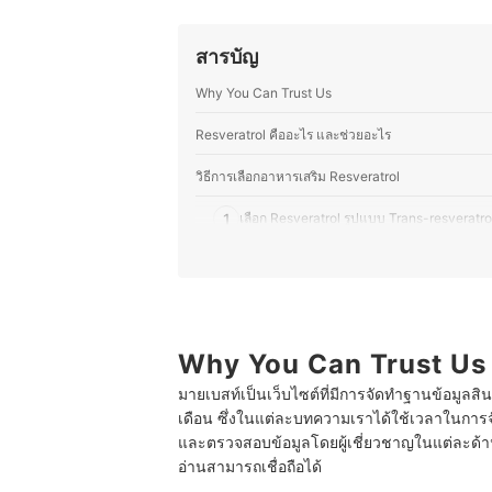
ประวัติของ สิริญ์มาศ ปล้องเจริญ (
สารบัญ
Why You Can Trust Us
Resveratrol คืออะไร และช่วยอะไร
วิธีการเลือกอาหารเสริม Resveratrol
1
เลือก Resveratrol รูปแบบ Trans-resveratrol
2
เลือก Resveratrol ขนาด 100 - 250 mg ต่อวั
3
เลือกสูตรที่มี Vitamin C หรือ Astaxanthin เพ
4
เลือก Resveratrol ที่บรรจุในบรรจุภัณฑ์ทึบแ
Why You Can Trust Us
มายเบสท์เป็นเว็บไซต์ที่มีการจัดทำฐานข้อมูลสิ
5
เลือก Resveratrol แบรนด์ที่ได้มาตรฐาน ไม่มี
เดือน ซึ่งในแต่ละบทความเราได้ใช้เวลาในการจ
และตรวจสอบข้อมูลโดยผู้เชี่ยวชาญในแต่ละด้าน เ
10 Resveratrol ยี่ห้อไหนดี อาหารเสริม เรสเวอราทร
อ่านสามารถเชื่อถือได้
Resveratrol กินตอนไหนดี