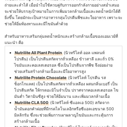
ถ่ายและลำไส้ เมื่อนำไปใช้ควบคู่กับการออกกำลังกายอย่างสม่ำเสมอ
จะช่วยให้บรรลุเป้าหมายในการเพิ่มมวลกล้ามเนื้อและลดน้ำหนักได้ดี
ยิ่งขึ้น โดยมักจะเป็นสารอาหารกลุ่มโปรตีนพืชและใยอาหาร เพราะจะ
ช่วยให้อิ่มท้องทานและมีไขมันต่ำด้วย
สำหรับอาหารเสริมกลุ่มลดน้ำหนักและสร้างกล้ามเนื้อของแอมเวย์ที่
แนะนำ คือ
Nutrilite All Plant Protein
(นิวทริไลท์ ออล แพลนท์
โปรตีน) เป็นโปรตีนสกัดจากถั่วเหลือง ข้าวสาลี และถั่ว 0%
ไขมันและคอเลสเตอรอล ซึ่งเป็นโปรตีนจากพืช จึงย่อยง่าย
ช่วยเสริมสร้างกล้ามเนื้อและมีใยอาหารสูง
Nutrilite Protein Chocolate
(นิวทริไลท์ โปรตีน รส
ช็อกโกแลต) เป็นโปรตีนสกัดจากถั่วเหลือง ผสมกลิ่นเบอรี่ เป็น
โปรตีนสกัด ให้กรดอะมิโนจำเป็น ปราศจากคอเลสเตอรอล ไข
มันต่ำ วิตามินซีสูง ช่วยให้อิ่มนาน และเพิ่มมวลกล้ามเนื้อ
Nutrilite CLA 500
(นิวทริไลท์ ซีแอลเอ 500) สกัดจาก
น้ำมันดอกคำฝอยที่มีกรดไลโนเลอิกหรือซีแอลเอขนาด 500
มิลลิกรัม ซึ่งจะช่วยเพิ่มการเผาผลาญไขมันและกระตุ้นการ
สร้างกล้ามเนื้อ