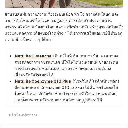
สำหรับคนที่มีความกังวลเรื่องระบบเลือด หัว ใจ ความดันโลหิต และ
อาการอัลไซเมอร์ โดยเฉพาะผู้สูงอายุ ควรเลือกรับประทานทาน
อาหารเสริมที่ช่วยป้องกันโดยเฉพาะ เพื่อช่วยเสริมสร้างสุขภาพให้แข็ง
แรงและลดความเสี่ยงของโรคต่าง ๆ ได้ อาหารเสริมแอมเวย์ที่ช่วยลด
ความเสี่ยงโรคต่าง ๆ ได้แก่
Nutrilite Cistanche
(นิวทริไลท์ ซิสแทนเช) มีส่วนผสมของ
สารสกัดจากรากซิสแทนเช ที่ให้ไฟโตนิวเทรียนท์ ช่วยกระตุ้น
การทำงานของเซลล์สมอง และอาจช่วยชะลอภาวะสมอง
เสื่อมหรืออัลไซเมอร์ได้
Nutrilite Coenzyme Q10 Plus
(นิวทริไลท์ โคคิวเท็น พลัส)
มีส่วนผสมของ Coenzyme Q10 แอล-คาร์นิทีน ทอรีนและไบ
โอฟลาโวนอยด์เข้มข้น ช่วยบำรุงระบบหัวใจและหลอดเลือด
รวมทั้งลดความเสียหายของเซลล์จากอนุมูลอิสระได้
แจ้งเนื้อหาผิดพลาด