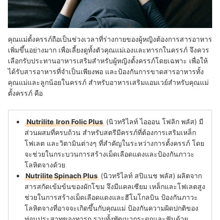
คุณแม่ตั้งครรภ์ถือเป็นช่วงเวลาที่ร่างกายของผู้หญิงต้องการสารอาหาร
เพิ่มขึ้นอย่างมาก เพื่อเลี้ยงดูทั้งตัวคุณแม่เองและทารกในครรภ์ จึงควร
เลือกรับประทานอาหารเสริมสำหรับผู้หญิงตั้งครรภ์โดยเฉพาะ เพื่อให้
ได้รับสารอาหารที่จำเป็นเพียงพอ และป้องกันการขาดสารอาหารทั้ง
คุณแม่และลูกน้อยในครรภ์ สำหรับอาหารเสริมแอมเวย์สำหรับคุณแม่
ตั้งครรภ์ คือ
Nutrilite
Iron Folic Plus
(นิวทริไลท์ ไอออน โฟลิก พลัส) มี
ส่วนผสมที่ครบถ้วน สำหรับสตรีมีครรภ์ที่ต้องการเสริมเหล็ก
โฟเลต และวิตามินต่างๆ ที่สำคัญในระหว่างการตั้งครรภ์ โดย
จะช่วยในกระบวนการสร้างเม็ดเลือดแดงและป้องกันภาวะ
โลหิตจางด้วย
Nutrilite Spinach Plus
(นิวทริไลท์ สปิแนช พลัส) ผลิตจาก
สารสกัดเข้มข้นของผักโขม จึงมีแคลเซียม เหล็กและโฟเลตสูง
ช่วยในการสร้างเม็ดเลือดแดงและฮีโมโกลบิน ป้องกันภาวะ
โลหิตจางที่อาจจะเกิดขึ้นกับคุณแม่ ป้องกันความผิดปกติของ
ท่อนประสาทของทารก รวมทั้งพัฒนากระดูกและฟันด้วย