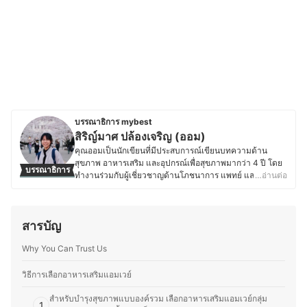
บรรณาธิการ mybest
สิริญ์มาศ ปล้องเจริญ (ออม)
คุณออมเป็นนักเขียนที่มีประสบการณ์เขียนบทความด้าน
สุขภาพ อาหารเสริม และอุปกรณ์เพื่อสุขภาพมากว่า 4 ปี โดย
บรรณาธิการ
ทำงานร่วมกับผู้เชี่ยวชาญด้านโภชนาการ แพทย์ และเภสัชกร
…อ่านต่อ
ทำให้มีโอกาสศึกษาข้อมูลเฉพาะทางเกี่ยวกับการดูแลสุขภาพ
อย่างลึกซึ้ง นอกจากความสนใจในเรื่องสุขภาพแล้ว คุณออม
ยังหลงใหลในวัฒนธรรมญี่ปุ่น ทั้งอาหาร การใช้ชีวิต และ
สารบัญ
ภาษาญี่ปุ่น โดยเคยเข้าร่วมโครงการแลกเปลี่ยนที่
มหาวิทยาลัยในจังหวัดมิเอะเป็นเวลา 1 ปี ประสบการณ์นี้
Why You Can Trust Us
ทำให้เธอได้เรียนรู้แนวคิดด้านสุขภาพของชาวญี่ปุ่น ไม่ว่าจะ
เป็นการกินอาหารที่สมดุล วัฒนธรรมการดื่มชา หรือการดูแล
สุขภาพแบบองค์รวม ทำให้คุณออมสนุกกับการแบ่งปันข้อมูล
วิธีการเลือกอาหารเสริมแอมเวย์
เกี่ยวกับโภชนาการและการดูแลสุขภาพในชีวิตประจำวัน โดย
สำหรับบำรุงสุขภาพแบบองค์รวม เลือกอาหารเสริมแอมเวย์กลุ่ม
เชื่อว่าการเลือกกินที่ดีและการปรับไลฟ์สไตล์ให้เหมาะสมเป็น
1