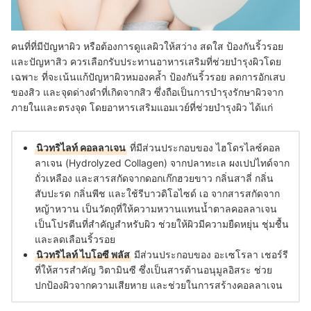
คนที่ที่มีปัญหาผิว หรือต้องการดูแลผิวให้สว่าง สดใส ป้องกันริ้วรอย
และปัญหาสิว ควรเลือกรับประทานอาหารเสริมที่ช่วยบำรุงผิวโดย
เฉพาะ ที่จะเน้นแก้ปัญหาผิวหมองคล้ำ ป้องกันริ้วรอย ลดการอักเสบ
ของสิว และจุดด่างดำที่เกิดจากสิว ซึ่งถือเป็นการบำรุงรักษาผิวจาก
ภายในและตรงจุด โดยอาหารเสริมแอมเวย์ที่ช่วยบำรุงผิว ได้แก่
นิวทริไลท์ คอลลาเจน
ที่มีส่วนประกอบของ ไฮโดรไลซ์คอล
ลาเจน (Hydrolyzed Collagen) จากปลาทะเล ผงเปปไทด์จาก
ถั่วเหลือง และสารสกัดจากดอกเก๊กฮวยขาว กลิ่นสาลี่ กลิ่น
สับปะรด กลิ่นพีช และใช้รีบาวดิโอไซด์ เอ จากสารสกัดจาก
หญ้าหวาน เป็นวัตถุที่ให้ความหวานแทนน้ำตาลคอลลาเจน
เป็นโปรตีนที่สำคัญสำหรับผิว ช่วยให้ผิวมีความยืดหยุ่น ชุ่มชื้น
และลดเลือนริ้วรอย
นิวทริไลท์ ไบโอซี พลัส
มีส่วนประกอบของ อะเซโรลา เชอร์รี
ที่ให้สารสำคัญ วิตามินซี ซึ่งเป็นสารต้านอนุมูลอิสระ ช่วย
ปกป้องผิวจากความเสียหาย และช่วยในการสร้างคอลลาเจน