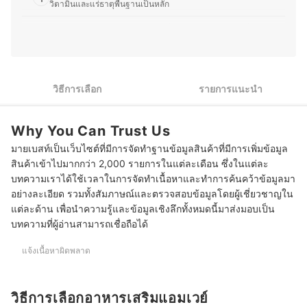
วิตามินและแร่ธาตุพื้นฐานเป็นหลัก
สิ่งที่ช่วยให้สุขภาพดีขึ้นอย่างยั่งยืน คุณออมจึงมุ่งมั่นที่จะ
ถ่ายทอดความรู้ให้ผู้อ่านสามารถนำไปปรับใช้ได้จริง
หากเน้นการบำรุงด้านความงาม เลือกอาหารเสริมแอมเวย์กลุ่มบำรุง
ประวัติของ สิริญ์มาศ ปล้องเจริญ (ออม)
2
ผิว
หากเน้นการดูแลรูปร่าง เลือกอาหารเสริมแอมเวย์กลุ่มลดน้ำหนักและ
3
สร้างกล้ามเนื้อ
วิธีการเลือก
รายการแนะนำ
กลุ่มคนท้อง เลือกอาหารเสริมแอมเวย์ที่มีสารอาหารสำคัญสำหรับทั้ง
4
แม่และทารก
Why You Can Trust Us
สำหรับกลุ่มผู้สูงอายุ เลือกอาหารเสริมแอมเวย์ที่ช่วยบำรุงกระดูก
5
มายเบสท์เป็นเว็บไซต์ที่มีการจัดทำฐานข้อมูลสินค้าที่มีการเพิ่มข้อมูล
บำรุงระบบสมองและหัวใจ
สินค้าเข้าไปมากกว่า 2,000 รายการในแต่ละเดือน ซึ่งในแต่ละ
10 อาหารเสริมแอมเวย์ ตัวไหนดี รวมวิตามิน โปรตีน
บทความเราได้ใช้เวลาในการจัดทำเนื้อหาและทำการค้นคว้าข้อมูลมา
อย่างละเอียด รวมทั้งสัมภาษณ์และตรวจสอบข้อมูลโดยผู้เชี่ยวชาญใน
บทความที่เกี่ยวข้องกับอาหารเสริมแอมเวย์
แต่ละด้าน เพื่อนำความรู้และข้อมูลเชิงลึกทั้งหมดนี้มาส่งมอบเป็น
บทความที่ผู้อ่านสามารถเชื่อถือได้
แจ้งเนื้อหาผิดพลาด
วิธีการเลือกอาหารเสริมแอมเวย์