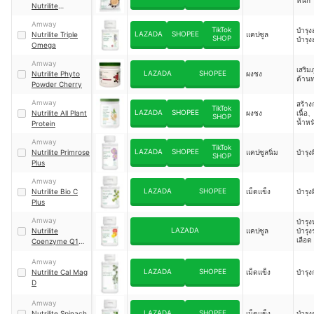
หนัก
Nutrilite
ผลิตภัณฑ์ทดแทน
Amway
มื้ออาหาร
TikTok
บำรุ
LAZADA
SHOPEE
Nutrilite Triple
แคปซูล
SHOP
บำรุ
Omega
Amway
เสริมภ
LAZADA
SHOPEE
Nutrilite Phyto
ผงชง
ต้าน
Powder Cherry
Amway
สร้าง
TikTok
LAZADA
SHOPEE
Nutrilite All Plant
ผงชง
เนื้อ
SHOP
น้ำหน
Protein
Amway
TikTok
LAZADA
SHOPEE
Nutrilite Primrose
แคปซูลนิ่ม
บำรุง
SHOP
Plus
Amway
LAZADA
SHOPEE
Nutrilite Bio C
เม็ดแข็ง
บำรุง
Plus
Amway
บำรุ
LAZADA
Nutrilite
แคปซูล
บำรุง
เลือด
Coenzyme Q10
Plus
Amway
LAZADA
SHOPEE
Nutrilite Cal Mag
เม็ดแข็ง
บำรุง
D
Amway
LAZADA
SHOPEE
Nutrilite Spinach
เม็ดแข็ง
บำรุง