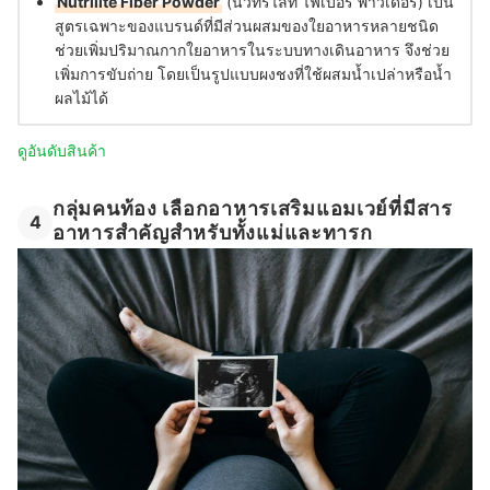
Nutrilite Fiber Powder
(นิวทริไลท์ ไฟเบอร์ พาวเดอร์) เป็น
สูตรเฉพาะของแบรนด์ที่มีส่วนผสมของใยอาหารหลายชนิด
ช่วยเพิ่มปริมาณกากใยอาหารในระบบทางเดินอาหาร จึงช่วย
เพิ่มการขับถ่าย โดยเป็นรูปแบบผงชงที่ใช้ผสมน้ำเปล่าหรือน้ำ
ผลไม้ได้
ดูอันดับสินค้า
กลุ่มคนท้อง เลือกอาหารเสริมแอมเวย์ที่มีสาร
4
อาหารสำคัญสำหรับทั้งแม่และทารก