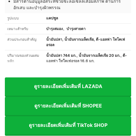
มีสารต้านอนุมูลอิสระที่ช่วยชะลอเซลล์เสื่อมสภาพ ต้านการ
อักเสบ และบำรุงผิวพรรณ
รูปแบบ
แคปซูล
เหมาะสำหรับ
บำรุงสมอง、บำรุงสายตา
ส่วนประกอบสำคัญ
น้ำมันปลา, น้ำมันจากเมล็ดเจีย, ดี-แอลฟา โทโคเฟ
อรอล
ปริมาณของส่วนผสม
น้ำมันปลา 744 มก., น้ำมันจากเมล็ดเจีย 20 มก., ดี-
หลัก
แอลฟา โทโคเฟอรอล 16.6 มก.
ดูรายละเอียดเพิ่มเติมที่ LAZADA
ดูรายละเอียดเพิ่มเติมที่ SHOPEE
ดูรายละเอียดเพิ่มเติมที่ TikTok SHOP