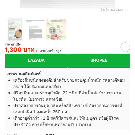
อ้างอิง:
lazada.co.th
ราคาอ้างอิง
1,300 บาท
ราคาค่อนข้างสูง
LAZADA
SHOPEE
ภาพรวมผลิตภัณฑ์
เครื่องดื่มชนิดผงชงดื่มสำหรับช่วยควบคุมน้ำหนัก รสลาเต้หอม
อร่อย ให้ปริมาณแคลอรี่ต่ำ
มีวิตามินและแร่ธาตุสำคัญ 22 ชนิด ที่จำเป็นต่อร่างกาย เช่น
โปรตีน ใยอาหาร แคลเซียม
ปราศจากสารกันบูด กลิ่นหรือสีสังเคราะห์ อัตราส่วนการชงที่
แนะนำคือ 1 ถุงต่อน้ำ 250 มล.
เด็กอายุต่ำกว่า 12 ปี สตรีมีครรภ์และให้นมบุตร หรือผู้มีโรค
ประจำตัว ควรปรึกษาแพทย์ก่อนรับประทาน
รูปแบบ
ผงชง