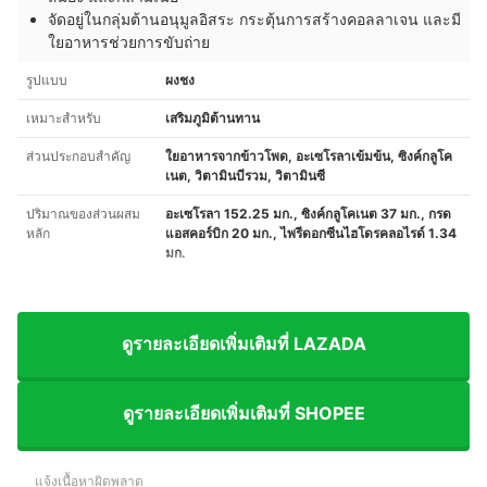
จัดอยู่ในกลุ่มต้านอนุมูลอิสระ กระตุ้นการสร้างคอลลาเจน และมี
ใยอาหารช่วยการขับถ่าย
รูปแบบ
ผงชง
เหมาะสำหรับ
เสริมภูมิต้านทาน
ส่วนประกอบสำคัญ
ใยอาหารจากข้าวโพด, อะเซโรลาเข้มข้น, ซิงค์กลูโค
เนต, วิตามินบีรวม, วิตามินซี
ปริมาณของส่วนผสม
อะเซโรลา 152.25 มก., ซิงค์กลูโคเนต 37 มก., กรด
หลัก
แอสคอร์บิก 20 มก., ไพรีดอกซีนไฮโดรคลอไรด์ 1.34
มก.
ดูรายละเอียดเพิ่มเติมที่ LAZADA
ดูรายละเอียดเพิ่มเติมที่ SHOPEE
แจ้งเนื้อหาผิดพลาด