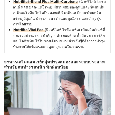
Nutrilite i-Blend Plus Multi-Carotene
(นิวทริไลท์ ไอ-เบ
ลนด์ พลัส มัลติ-แคโรทีน) มีส่วนผสมของลูทีนและซีแซนทีน
เบต้าแคโรทีน ไลโคปีน สังกะสี วิตามินเอ มีส่วนช่วยเสริม
สร้างภูมิคุ้มกัน บำรุงสายตา ต้านอนุมูลอิสระ และบำรุงสุข
ภาพโดยรวม
Nutrilite Vital Pac
(นิวทริไลท์ ไวทัล แพ็ค) เป็นผลิตภัณฑ์ที่
รวบรวมสารอาหารสำคัญ ๆ ประกอบด้วย น้ำมันปลา การ์ลิค
และโคคิวเท็น ไว้ในซองเดียว เหมาะสำหรับผู้ที่ต้องการบำรุง
ร่างกายให้แข็งแรงและดูแลสุขภาพในภาพรวม
อาหารเสริมแอมเวย์กลุ่มบำรุงสมองและระบบประสาท
สำหรับคนทำงานหนัก พักผ่อนน้อย