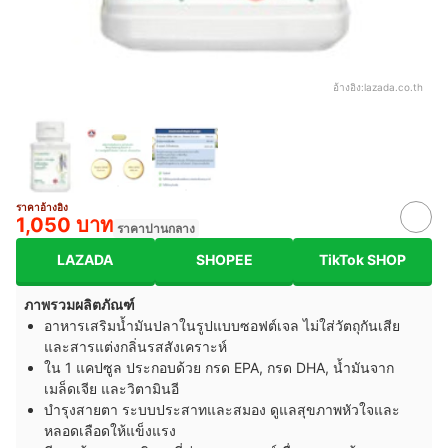
อ้างอิง:
lazada.co.th
ราคาอ้างอิง
1,050 บาท
ราคาปานกลาง
LAZADA
SHOPEE
TikTok SHOP
ภาพรวมผลิตภัณฑ์
อาหารเสริมน้ำมันปลาในรูปแบบซอฟต์เจล ไม่ใส่วัตถุกันเสีย
และสารแต่งกลิ่นรสสังเคราะห์
ใน 1 แคปซูล ประกอบด้วย กรด EPA, กรด DHA, น้ำมันจาก
เมล็ดเจีย และวิตามินอี
บำรุงสายตา ระบบประสาทและสมอง ดูแลสุขภาพหัวใจและ
หลอดเลือดให้แข็งแรง