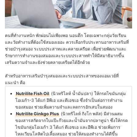
คนที่ทำงานหนัก พักผ่อนไม่เพียงพอ นอนดึก โดยเฉพาะกลุ่มวัยเรียน
และวัยทำงานที่ต้องใช้สมองเยอะ
ควรเลือกรับประทานอาหารเสริมที่
ช่วยบำรุงสมอง ระบบประสาทและคลายเครียด เพื่อช่วย
พัฒนาและ
รักษาการทำงานของสมองและระบบประสาท
ทำให้มีสมาธิมากขึ้น
เสริมความจำและยังช่วยคลายเครียดได้อีกด้วย
สำหรับอาหารเสริมบำรุงสมองและระบบประสาทของแอมเวย์ที่
แนะนำ คือ
Nutrilite Fish Oil
(นิวทริไลท์ น้ำมันปลา) ให้กรดไขมันกลุ่ม
โอเมก้า-3 ได้แก่ อีพีเอ และดีเอชเอ ซึ่งจำเป็นต่อการทำงาน
ของสมอง ช่วยเพิ่มความจำและลดการอักเสบในสมอง
Nutrilite Ginkgo Plus
(นิวทริไลท์ กิงโก พลัส) มีส่วนผสม
ของสารสกัดจากใบแป๊ะก๊วยและน้ำมันจากปลาทูน่า ซึ่งให้กรด
ไขมันกลุ่มโอเมก้า 3 ได้แก่ ดีเอชเอ และอีพีเอ ช่วยเพิ่มการ
ไหลเวียนโลหิตไปเลี้ยงสมอง ช่วยให้สมองทำงานได้ดีขึ้น