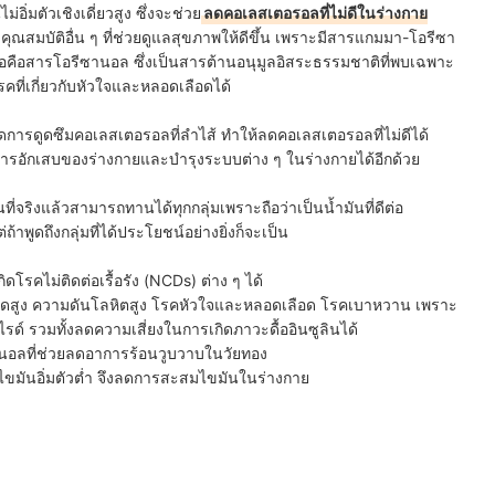
่อิ่มตัวเชิงเดี่ยวสูง ซึ่งจะช่วย
ลดคอเลสเตอรอลที่ไม่ดีในร่างกาย
ังมีคุณสมบัติอื่น ๆ ที่ช่วยดูแลสุขภาพให้ดีขึ้น เพราะมีสารแกมมา-โอรีซา
ื่อคือสารโอรีซานอล
ซึ่งเป็นสารต้านอนุมูลอิสระธรรมชาติที่พบเฉพาะ
คที่เกี่ยวกับหัวใจและหลอดเลือดได้
ดการดูดซึมคอเลสเตอรอลที่ลำไส้ ทำให้ลดคอเลสเตอรอลที่ไม่ดีได้
ลดการอักเสบของร่างกายและบำรุงระบบต่าง ๆ ในร่างกายได้อีกด้วย
ี่จริงแล้วสามารถทานได้ทุกกลุ่มเพราะถือว่าเป็นน้ำมันที่ดีต่อ
้าพูดถึงกลุ่มที่ได้ประโยชน์อย่างยิ่งก็จะเป็น
ดโรคไม่ติดต่อเรื้อรัง (NCDs) ต่าง ๆ ได้
อดสูง ความดันโลหิตสูง โรคหัวใจและหลอดเลือด โรคเบาหวาน เพราะ
รด์ รวมทั้ง
ลดความเสี่ยงในการเกิดภาวะดื้ออินซูลินได้
อลที่ช่วยลดอาการร้อนวูบวาบในวัยทอง
ขมันอิ่มตัวต่ำ จึงลดการสะสมไขมันในร่างกาย