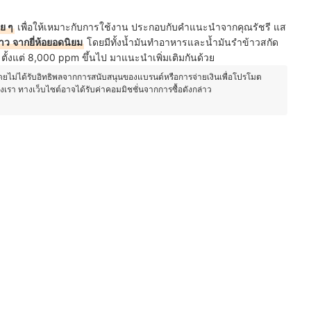
ย ๆ
เพื่อให้เหมาะกับการใช้งาน ประกอบกับ
คำแนะนำจากคุณรัชรี แส
้าว
จากยี่ห้อยอดนิยม
โดยมีทั้งน้ำมันทำอาหารและน้ำมันรำข้าวสกัด
ั้งแต่ 8,000 ppm ขึ้นไป มาแนะนำเพิ่มเติมกันด้วย
โดยไม่ได้รับอิทธิพลจากการสนับสนุนของแบรนด์หรือการจ่ายเงินเพื่อโปรโมต
องเรา ทางเว็บไซต์อาจได้รับค่าคอมมิชชั่นจากการซื้อดังกล่าว