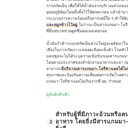
การสกัดเย็น เพื่อให้ได้น้ำมันจากบริเวณส่วนของร
อุณหภูมิห้องโดยตั้งทิ้งไว้ให้ตกตะกอน แล้วนำมา
กระบวนการความร้อนหรือสารเคมีใด ๆ ทำให้ยั
และจมูกข้าวไว้อยู่
ไม่ว่าจะเป็นสารแกมมา-โอรี
ที่มีบทบาทช่วยดูดซึมคอเลสเตอรอล
น้ำมันรำข้าวแบบสกัดเย็นส่วนใหญ่จะผลิตมาในรูป
เสี่ยงในการเกิดภาวะหลอดเลือดแข็งตัว โรคหัวใ
แคปซูลจะไม่ได้ระบุความเข้มข้นของสารแกม
โดยตามประกาศของสำนักงานอาหารและยา (อย.) ร
สามารถ
มีปริมาณสารแกมมา-โอรีซานอลได้ไม่เก
สุขภาพและป้องกันความเสี่ยงต่อการเกิดโรคต่า
แกมมา-โอรีซานอลไม่เกินจากที่ อย. กำหนด
ดูอันดับสินค้า
สำหรับผู้ที่มีภาวะอ้วนหรือ
อาหาร โดยยิ่งมีสารแกมมา
2