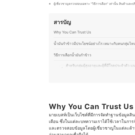
เต็มที่
ผู้เชี่ยวชาญตรวจสอบเฉพาะ "วิธีการเลือก" เท่านั้น สินค้าและบ
ประวัติของ วรวลัญช์ โคตะ (นิว)
สารบัญ
Why You Can Trust Us
น้ำมันรำข้าวมีประโยชน์อย่างไร เหมาะกับคนกลุ่มไห
วิธีการเลือกน้ำมันรำข้าว
สำหรับกลุ่มผู้สูงอายุและผู้ที่มีโรคประจำ
1
การทาน
สำหรับผู้ที่มีภาวะอ้วนหรือคนที่ลดน้ำหนัก
2
สเตอรอลสูงเท่าไหร่ยิ่งดี
หากไม่ได้มีปัญหาสุขภาพใด ๆ เป็นพิเศษแต่
3
และการประกอบอาหาร
Why You Can Trust Us
4
เลือกน้ำมันรำข้าวที่มีความสดใหม่ สีใสและไม่
มายเบสท์เป็นเว็บไซต์ที่มีการจัดทำฐานข้อมูลสิ
เดือน ซึ่งในแต่ละบทความเราได้ใช้เวลาในการจ
5
เลือกน้ำมันรำข้าวที่มีฉลาก Non-GMOs หรื
และตรวจสอบข้อมูลโดยผู้เชี่ยวชาญในแต่ละด้าน เ
อ่านสามารถเชื่อถือได้