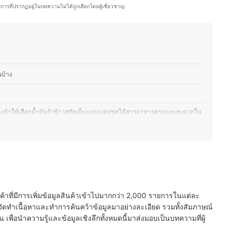
ริการที่ปรากฏอยู่ในบทความไม่ได้ถูกเลือกโดยผู้เชี่ยวชาญ
นบ้าง
ตัว แนะนำให้เลือกน้ำมันรำข้าวสกัดเย็นแบบแคปซูลได้สารอาหารครบและสะดวกใน
 เลือกน้ำมันรำข้าวแบบใช้ทำอาหาร โดยยิ่งมีสารแกมมา-โอรีซานอลและสารไฟโต
ต้องการดูแลสุขภาพ สามารถเลือกน้ำมันรำข้าวสูตรทั่วไปได้ให้ตามงบประมาณ
มีกลิ่นหืนของน้ำมัน
นค้าที่มีการเพิ่มข้อมูลสินค้าเข้าไปมากกว่า 2,000 รายการในแต่ละ
ัดทำเนื้อหาและทำการค้นคว้าข้อมูลมาอย่างละเอียด รวมทั้งสัมภาษณ์
อเป็นสูตรออร์แกนิคเพื่อความปลอดภัยต่อสุขภาพในระยะยาว
พื่อนำความรู้และข้อมูลเชิงลึกทั้งหมดนี้มาส่งมอบเป็นบทความที่ผู้