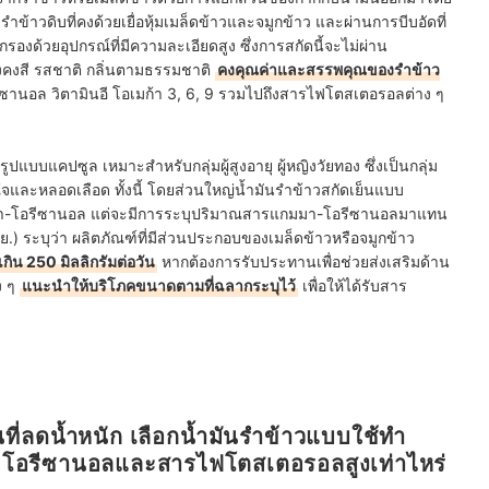
ำข้าวดิบที่คงด้วยเยื่อหุ้มเมล็ดข้าวและจมูกข้าว และผ่านการบีบอัดที่
กรองด้วยอุปกรณ์ที่มีความละเอียดสูง ซึ่งการสกัดนี้จะไม่ผ่าน
งคงสี รสชาติ กลิ่นตามธรรมชาติ
คงคุณค่าและสรรพคุณของรำข้าว
ซานอล วิตามินอี โอเมก้า 3, 6, 9 รวมไปถึงสารไฟโตสเตอรอลต่าง ๆ
แบบแคปซูล เหมาะสำหรับกลุ่มผู้สูงอายุ ผู้หญิงวัยทอง ซึ่งเป็นกลุ่ม
จและหลอดเลือด ทั้งนี้ โดยส่วนใหญ่น้ำมันรำข้าวสกัดเย็นแบบ
มา-โอรีซานอล แต่จะมีการระบุปริมาณสารแกมมา-โอรีซานอลมาแทน
ะบุว่า ผลิตภัณฑ์ที่มีส่วนประกอบของเมล็ดข้าวหรือจมูกข้าว
ิน 250 มิลลิกรัมต่อวัน
หากต้องการรับประทานเพื่อช่วยส่งเสริมด้าน
ง ๆ
แนะนำให้บริโภคขนาดตามที่ฉลากระบุไว้
เพื่อให้ได้รับสาร
คนที่ลดน้ำหนัก เลือกน้ำมันรำข้าวแบบใช้ทำ
-โอรีซานอลและสารไฟโตสเตอรอลสูงเท่าไหร่