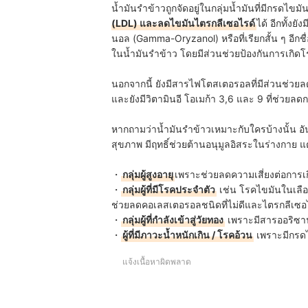
น้ำมันรำข้าวถูกจัดอยู่ในกลุ่มน้ำมันที่มีกรดไขมันไม
(LDL) และลดไขมันไตรกลีเซอไรด์
ได้ อีกทั้งย
นอล (Gamma-Oryzanol) หรือที่เรียกสั้น ๆ อีกช
ในน้ำมันรำข้าว โดยมีส่วนช่วยป้องกันการเกิดโร
นอกจากนี้ ยัง
มีสารไฟโตสเตอรอลที่มีส่วนช่วยล
และยังมีวิตามินอี โอเมก้า 3,6 และ 9 ที่ช่วย
หากถามว่าน้ำมันรำข้าวเหมาะกับใครบ้างนั้น อันท
สุขภาพ มีฤทธิ์ช่วยต้านอนุมูลอิสระในร่างกาย แต่ถ
・
กลุ่มผู้สูงอายุ
เพราะช่วยลดความเสี่ยงต่อการเกิ
・
กลุ่มผู้ที่มีโรคประจำตัว
เช่น โรคไขมันในเลื
ช่วยลดคอเลสเตอรอลชนิดที่ไม่ดีและไตรกลีเซอไ
・
กลุ่มผู้ที่กำลังเข้าสู่วัยทอง
เพราะมีสารออริซาน
・
ผู้ที่มีภาวะน้ำหนักเกิน / โรคอ้วน
เพราะมีกรดไ
แจ้งเนื้อหาผิดพลาด