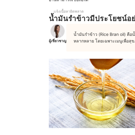
10 น้ำมันรำข้าว ยี่ห้อไหนดี มีประโยชน์ ดีต่อสุขภาพ
แจ้งเนื้อหาผิดพลาด
ข้อควรระวังในการใช้น้ำมันรำข้าว
น้ำมันรำข้าวมีประโยชน์อ
น้ำมันรำข้าว (Rice Bran oil) คื
หลากหลาย โดยเฉพาะเมนูเพื่อสุขภ
ผู้เชี่ยวชาญ