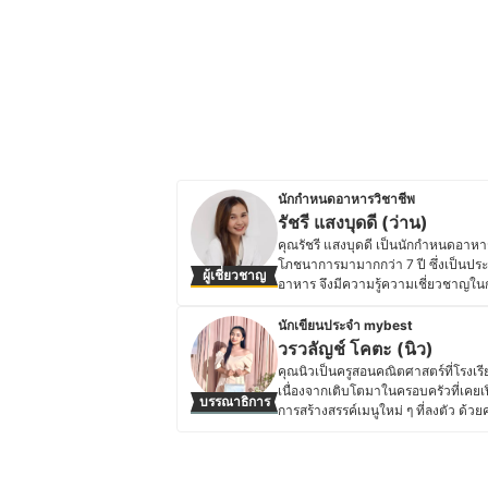
นักกำหนดอาหารวิชาชีพ
รัชรี แสงบุดดี (ว่าน)
คุณรัชรี แสงบุดดี เป็นนักกำหนดอาห
โภชนาการมามากกว่า 7 ปี ซึ่งเป็นป
ผู้เชี่ยวชาญ
อาหาร จึงมีความรู้ความเชี่ยวชาญใ
เพื่อสุขภาพเป็นพิเศษ คุณว่านชอบนำเ
ให้เข้าใจได้ง่าย จึงรับงานเป็นวิทยาก
นักเขียนประจำ mybest
เรื่องราวเกี่ยวกับโภชนาการที่ถูกต้องใ
วรวลัญช์ โคตะ (นิว)
ใกล้ตัวมาก หากทุกคนมีความรู้ความเข
คุณนิวเป็นครูสอนคณิตศาสตร์ที่โรง
ประวัติของ รัชรี แสงบุดดี (ว่าน)
เนื่องจากเติบโตมาในครอบครัวที่เคยเ
บรรณาธิการ
การสร้างสรรค์เมนูใหม่ ๆ ที่ลงตัว ด้
เคล็ดลับการทำอาหาร เทคนิคการเลือก
ประสบการณ์จริง เพื่อให้ผู้อ่านสามาร
สำคัญกับการทำอาหารที่สะดวกและเหม