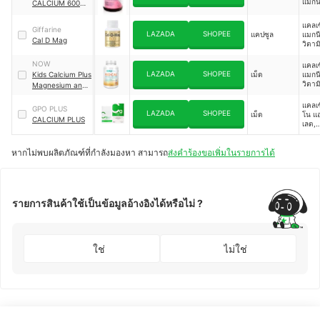
แมกนี
CALCIUM 600
ออกไซ
MG AND
อะมิโ
MENAQUINONE-
แคลเซ
Giffarine
คีเลต
LAZADA
SHOPEE
แคปซูล
แมกนี
7 PLUS
อะมิโ
Cal D Mag
วิตาม
คีเลต
วิตาม
คอปเป
วิตาม
NOW
แคลเซ
โน แอ
สังกะส
LAZADA
SHOPEE
Kids Calcium Plus
เม็ด
แมกนี
เลต,
ทองแ
วิตาม
Magnesium and
แมงก
แมงก
วิตาม
มิโน 
Vitamin D 100
เลต, 
แคลเซ
Chewables
GPO PLUS
LAZADA
SHOPEE
นเค 2
เม็ด
โน แอ
CALCIUM PLUS
วิโนน
เลต,
ดอกซ
แมกนี
โดรค
มิโน 
วิตาม
หากไม่พบผลิตภัณฑ์ที่กำลังมองหา สามารถ
ส่งคำร้องขอเพิ่มในรายการได้
เลต,
วิตาม
แคลเ
กรดโ
คอร์เ
ไฮเดร
มินเค
วิตาม
รายการสินค้าใช้เป็นข้อมูลอ้างอิงได้หรือไม่ ?
ใช่
ไม่ใช่