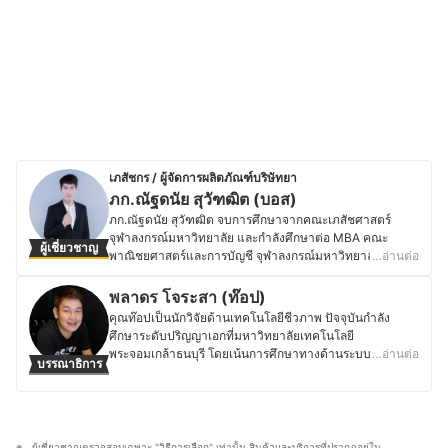
เภสัชกร / ผู้จัดการผลิตภัณฑ์บริษัทยา
ภก.ณัฐดนัย สุวัฑฒิต (บอส)
ภก.ณัฐดนัย สุวัฑฒิต จบการศึกษาจากคณะเภสัชศาสตร์
จุฬาลงกรณ์มหาวิทยาลัย และกำลังศึกษาต่อ MBA คณะ
ผู้เชี่ยวชาญ
พาณิชยศาสตร์และการบัญชี จุฬาลงกรณ์มหาวิทยาลัย
…อ่านต่อ
ปัจจุบันทำงานด้านการตลาด ตำแหน่ง Product Manager (ผู้
จัดการผลิตภัณฑ์) บริษัทยาแห่งหนึ่ง และเป็นเจ้าของร้านยา
พลาดร โจระสา (ท๊อป)
(หุ้นส่วน) และปฎิบัติงานในร้านยาทั้งทั่วไปและร้านยาเชน
คุณท๊อปเป็นนักวิจัยด้านเทคโนโลยีชีวภาพ ปัจจุบันกำลัง
(Part-time) คุณบอสเคยทำงานทั้งด้านการขาย การตลาด
ศึกษาระดับปริญญาเอกที่มหาวิทยาลัยเทคโนโลยี
และเภสัชกรร้านยา รวมทั้งงานอาสาปฏิบัติงานที่ Hospitel
พระจอมเกล้าธนบุรี โดยเน้นการศึกษาทางด้านระบบภูมิคุ้มกัน
…อ่านต่อ
บรรณาธิการ
ช่วงสถานการณ์ COVID-19 ด้วย และนอกเหนือจากงานใน
และการพัฒนาวัคซีน นอกจากนี้ ยังมีประสบการณ์ทำงานด้าน
สายอาชีพแล้ว คุณบอสยังมีประสบการณ์ด้านงานเขียน
การควบคุมคุณภาพในอุตสาหกรรมอาหาร ยา และอาหาร
บทความลงในเพจและเว็บไซต์ร้านยาขณะที่ทำงานร้านยาอีก
เสริม ซึ่งทำให้มีความเชี่ยวชาญในการวิเคราะห์ผลิตภัณฑ์ที่
ด้วย
เกี่ยวข้องกับสุขภาพ ด้วยความสนใจเป็นพิเศษด้านโภชนาการ
ประวัติของ ภก.ณัฐดนัย สุวัฑฒิต (บอส)
เพื่อสุขภาพ คุณท๊อปจึงให้ความสำคัญกับอาหารเสริม การรับ
ผู้เชี่ยวชาญตรวจสอบเฉพาะ "วิธีการเลือก" เท่านั้น สินค้าและบริการที่ปรากฏอยู่ใน