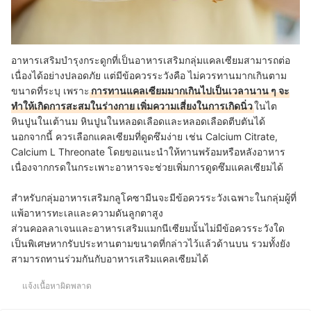
อาหารเสริมบำรุงกระดูกที่เป็นอาหารเสริมกลุ่มแคลเซียมสามารถต่อ
เนื่องได้อย่างปลอดภัย แต่มีข้อควรระวังคือ ไม่ควรทานมากเกินตาม
ขนาดที่ระบุ เพราะ
การทานแคลเซียมมากเกินไปเป็นเวลานาน ๆ จะ
ทำให้เกิดการสะสมในร่างกาย เพิ่มความเสี่ยงในการเกิดนิ่ว
ในไต
หินปูนในเต้านม หินปูนในหลอดเลือดและหลอดเลือดตีบตันได้
นอกจากนี้
ควรเลือกแคลเซียมที่ดูดซึมง่าย เช่น Calcium Citrate,
Calcium L Threonate โดยขอแนะนำให้
ทานพร้อมหรือหลังอาหาร
เนื่องจากกรดในกระเพาะอาหารจะช่วยเพิ่มการดูดซึมแคลเซียมได้
สำหรับกลุ่มอาหารเสริมกลูโคซามีนจะมีข้อควรระวังเฉพาะในกลุ่มผู้ที่
แพ้อาหารทะเลและความดันลูกตาสูง
ส่วนคอลลาเจนและอาหารเสริมแมกนีเซียมนั้นไม่มีข้อควรระวังใด
เป็นพิเศษหากรับประทานตามขนาดที่กล่าวไว้แล้วด้านบน รวมทั้งยัง
สามารถทานร่วมกันกับอาหารเสริมแคลเซียมได้
แจ้งเนื้อหาผิดพลาด