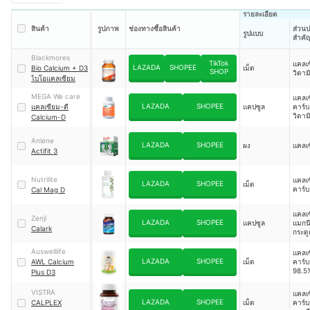
รายละเอียด
สินค้า
รูปภาพ
ช่องทางซื้อสินค้า
ส่วน
รูปแบบ
สำคั
Blackmores
TikTok
แคลเซ
LAZADA
SHOPEE
Bio Calcium + D3
เม็ด
SHOP
วิตาม
ไบโอแคลเซียม
MEGA We care
แคลเ
LAZADA
SHOPEE
แคลเซียม-ดี
แคปซูล
คาร์บ
วิตาม
Calcium-D
Anlene
LAZADA
SHOPEE
ผง
แคลเ
Actifit 3
Nutrilite
แคลเ
LAZADA
SHOPEE
เม็ด
คาร์
Cal Mag D
แคลเซ
Zenji
LAZADA
SHOPEE
แคปซูล
แมกนี
Calark
กระดู
ปลาฉ
ลลาเ
Auswelllife
แคลเ
Type
LAZADA
SHOPEE
AWL Calcium
เม็ด
คาร์
98.5
Plus D3
วิตาม
VISTRA
แคลเ
LAZADA
SHOPEE
CALPLEX
เม็ด
คาร์บ