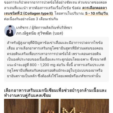
ของการแก้ปวดจากอาการปวดข้อได้อย่างชัดเจน ส่วนขนาดของคอล
ลาเจนที่แนะนำ หากต้องการเสริมเรื่องไขข้อ ข้อต่อ
ควรเลือกคอลลา
เจนชนิดที่ 2 (Collagen type II)
โดยทานในปริมาณ
5 - 10 กรัม/วัน
ต่อเนื่องกันอย่างน้อย 3 เดือนเช่นกัน
เภสัชกร / ผู้จัดการผลิตภัณฑ์บริษัทยา
ภก.ณัฐดนัย สุวัฑฒิต (บอส)
สำหรับผู้สูงอายุที่มีปัญหาข้อเข่าเสื่อมและมีอาการปวดจากไขข้อ
เสื่อม อาจเลือกอาหารเสริมกลูโคซามีนสูตรที่มีส่วนผสมของคอน
ดรอยตินเสริมเพื่อบรรเทาอาการปวดข้อได้ เพราะคอนดรอยติน
เป็นองค์ประกอบของเนื้อเยื่อและกระดูกอ่อนโดยเฉพาะ ซึ่งขนาดที่
แนะนำจะอยู่ที่ 800 - 1,200 mg ต่อวัน ทั้งนี้ อาหารเสริมประเภท
กลูโคซามีนที่ผสมกับคอนดรอยตินมักจะอยู่ในรูปแบบของยาหรือ
ยาอันตรายเป็นหลัก ซึ่งต้องสั่งใช้โดยแพทย์หรือเภสัชกรเท่านั้น
เลือกอาหารเสริมแมกนีเซียมเพื่อช่วยบำรุงกล้ามเนื้อและ
ทำงานควบคู่กับแคลเซียม