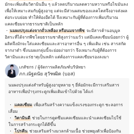
มักจะเพิ่มเติมวิตามินอื่น ๆ แล้วลดปริมาณลดความหวานหรือไขมันลง
เพื่อให้เหมาะสมกับผู้สูงอายุ แต่จะมีส่วนผสมของแลคโตสจึงอาจส่งผล
ต่อระบบย่อย ทำให้ท้องอืดได้ จึงเหมาะกับผู้ที่ต้องการเพิ่มปริมาณ
แคลเซียมจากธรรมชาติเป็นหลัก
・
นมผงปรุงแต่งจากถั่วเหลือง หรือนมจากพืช
จะมีสารต้านอนุมูล
อิสระที่ได้จากพืชโดยธรรมชาติสูงกว่านมวัว แต่มีแคลเซียมน้อยกว่า ผู้
ผลิตจึงมักจะใส่แคลเซียมและสารอาหารอื่น ๆ เพิ่มเติม เช่น สารสกัด
จากงาดำ ซึ่งนมผงกลุ่มนี้จะย่อยง่ายกว่า จึงเหมาะกับผู้ที่ต้องการ
วิตามินและแร่ธาตุเป็นหลัก แต่ต้องการแคลเซียมรองลงมา
เภสัชกร / ผู้จัดการผลิตภัณฑ์บริษัทยา
ภก.ณัฐดนัย สุวัฑฒิต (บอส)
นมผงปรุงแต่งสำหรับผู้สูงอายุหลาย ๆ ยี่ห้อมักจะมีการเสริมสาร
อาหารเพื่อบำรุงกระดูกเพิ่มเติมเข้าไปด้วย ได้แก่
・
แคลเซียม
เพื่อเสริมสร้างความแข็งแรงของกระดูก ชะลอการ
เสื่อม
・
วิตามินดี
ช่วยในการดูดซึมแคลเซียมและนำแคลเซียมไปใช้
ในการสร้างกระดูกได้ดีขึ้น
・
โปรตีน
ช่วยเสริมสร้างมวลกล้ามเนื้อ ช่วยพยุงตัวเพื่อป้องกัน