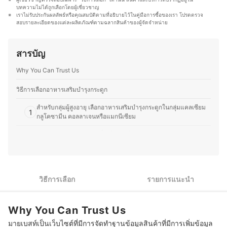
ประทานอาหารแบบคีโตเจนิก และวัตถุดิบออร์แกนิก ศึกษา
บทความไม่ได้ถูกเลือกโดยผู้เชี่ยวชาญ
เราไม่รับประกันผลลัพธ์หรือคุณสมบัติตามที่อธิบายไว้ในคู่มือการซื้อของเรา โปรดตรวจ
คุณประโยชน์ของสารอาหาร เครื่องปรุงคีโต และแนวทางการ
สอบรายละเอียดของแต่ละผลิตภัณฑ์ตามฉลากสินค้าของผู้จัดจำหน่าย
รับประทานที่ดีต่อสุขภาพ เพื่อนำมาใช้กับตนเองและถ่ายทอด
ให้กับผู้อื่นได้เข้าใจง่าย ซึ่งจากพื้นฐานทางวิทยาศาสตร์และ
ประสบการณ์จริง คุณท๊อปสามารถให้ข้อมูลที่ถูกต้องและ
สารบัญ
แม่นยำเกี่ยวกับอาหารเสริม สุขภาพ และโภชนาการ พร้อม
แนะนำแนวทางในการเลือกผลิตภัณฑ์ที่ดีต่อร่างกาย ทั้ง
Why You Can Trust Us
สำหรับผู้ที่ต้องการดูแลสุขภาพทั่วไปและผู้ที่ต้องการควบคุม
น้ำหนัก ผ่านนบทความที่อ่านง่าย อ้างอิงงานวิจัยจริง และช่วย
ให้ผู้อ่านสามารถนำไปปรับใช้ในชีวิตประจำวันได้อย่างเหมาะ
วิธีการเลือกอาหารเสริมบำรุงกระดูก
สม
สำหรับกลุ่มผู้สูงอายุ เลือกอาหารเสริมบำรุงกระดูกในกลุ่มแคลเซียม
ประวัติของ พลาดร โจระสา (ท๊อป)
1
กลูโคซามีน คอลลาเจนหรือแมกนีเซียม
สำหรับกลุ่มคนท้องและผู้ที่อยู่ในช่วงให้นมบุตร เลือกอาหารเสริม
2
บำรุงกระดูกกลุ่มแคลเซียมที่มีปริมาณเพียงต่อวัน
สำหรับกลุ่มเด็กเล็ก ขอแนะนำให้เลือกอาหารเสริมแบบน้ำเชื่อมที่เป็น
3
วิตามินรวมเสริมแคลเซียม
วิธีการเลือก
รายการแนะนำ
ขอแนะนำให้ทานอาหารเสริมตามขนาดที่ระบุไว้ เพื่อป้องกันผลข้าง
4
เคียง
Why You Can Trust Us
10 อาหารเสริมบำรุงกระดูก ยี่ห้อไหนดี บำรุงข้อเข่า กระดูก
มายเบสท์เป็นเว็บไซต์ที่มีการจัดทำฐานข้อมูลสินค้าที่มีการเพิ่มข้อมูล