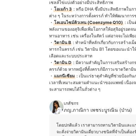
เซลล์ไข่แบ่งตัวอย่างมีประสิทธิภาพ
・
โอเมก้า 3
: หรือ DHA ซึ่งมีประสิทธิภาพใ
ต่าง ๆ ในระหว่างการตั้งครรภ์ ทำให้พัฒนาการ
・
โคเอนไซม์คิวเทน (Coenzyme Q10)
: เป็น
พลังงานของอสุจิเพื่อเพิ่มโอกาสให้อสุจิอยู่รอ
ทานอาหาร เช่น เครื่องในสัตว์ แต่อาจจะไม่เพียง
・
วิตามิน B
: ทำหน้าที่หลักเกี่ยวกับการสร้าง
ทารกในครรภ์ เช่น วิตามิน B1 โดยขอแนะนำให้
เลือดและระบบประสาท
・
วิตามิน D
: มีความสำคัญในการเสริมสร้างกร
ครรภ์ด้วย หากหญิงที่ตั้งครรภ์มีภาวะขาดวิตามิน
・
แมกนีเซียม
: เป็นแร่ธาตุสำคัญที่ช่วยป้อ
เวลาที่เหมาะสมตามคำแนะนำของแพทย์ เนื่องจา
จะสามารถพบได้ในถั่วต่าง ๆ
เภสัชกร
ภญ.ภาณิกา เพชระบูรณิน (ป่าน)
โดยปกติแล้ว เราสามารถทานวิตามินและแร่ธา
จะสั่งจ่ายวิตามินเดี่ยวบางชนิดที่จำเป็นต้