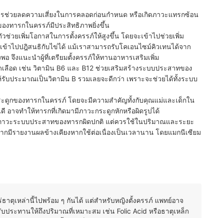
นการช่วยลดความเสี่ยงในการคลอดก่อนกำหนด หรือเกิดภาวะแทรกซ้อน
ของทารกในครรภ์มีประสิทธิภาพยิ่งขึ้น
ตัวช่วยเพิ่มโอกาสในการตั้งครรภ์ให้สูงขึ้น โดยจะเข้าไปช่วยเพิ่ม
ดจนเข้าไปปฎิสนธิกับไข่ได้ แม้เราสามารถรับโคเอนไซม์คิวเทนได้จาก
พอ จึงแนะนำผู้ที่เตรียมตั้งครรภ์ให้ทานอาหารเสริมเพิ่ม
เม็ดเลือด เช่น วิตามิน B6 และ B12 ช่วยเสริมสร้างระบบประสาทของ
รับประมาณเป็นวิตามิน B รวมเลยจะดีกว่า เพราะจะช่วยได้ทั้งระบบ
ะดูกของทารกในครรภ์ โดยจะมีความสำคัญทั้งกับคุณแม่และเด็กใน
ดี อาจทำให้ทารกที่เกิดมามีภาวะกระดูกหักหรือผิดรูปได้
งกันภาวะระบบประสาทของทารกผิดปกติ แต่ควรใช้ในปริมาณและระยะ
กมีรายงานผลข้างเคียงหากใช้ต่อเนื่องเป็นเวลานาน โดยแมกนีเซียม
ตุเหล่านี้ไปพร้อม ๆ กันได้ แต่สำหรับหญิงตั้งครรภ์ แพทย์อาจ
องรับประทานให้ถึงปริมาณที่เหมาะสม เช่น Folic Acid หรือธาตุเหล็ก