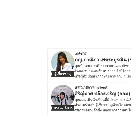
เภสัชกร
ภญ.ภาณิกา เพชระบูรณิน (
คุณป่านจบการศึกษาจากคณะเภสัชศาส
โรงพยาบาลและร้านขายยา จึงมีโอกาสได
ผู้เชี่ยวชาญ
หรือผู้ที่มีปัญหาภาวะสุขภาพต่าง ๆ ไ
งาม โดยมีหน้าที่คอยส่งเสริมและสนับส
คุณภาพชีวิตและสุขภาพที่ดียิ่งขึ้น
บรรณาธิการ mybest
สุขภาพและอาหารเสริมเพื่อดูแลสุข
สิริญ์มาศ ปล้องเจริญ (ออม)
ประวัติของ ภญ.ภาณิกา เพชระบูรณิ
คุณออมเป็นนักเขียนที่มีประสบการณ์
ทำงานร่วมกับผู้เชี่ยวชาญด้านโภชนา
บรรณาธิการ
สุขภาพอย่างลึกซึ้ง นอกจากความสนใจ
ชีวิต และภาษาญี่ปุ่น โดยเคยเข้าร่วม
ทำให้เธอได้เรียนรู้แนวคิดด้านสุขภาพ
ดูแลสุขภาพแบบองค์รวม ทำให้คุณออม