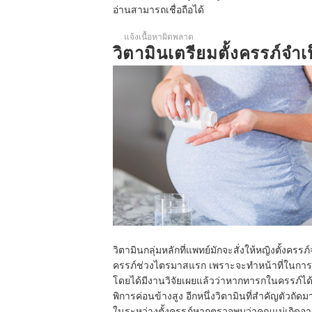
อ่านสามารถเชื่อถือได้
แจ้งเนื้อหาผิดพลาด
วิตามินเตรียมตั้งครรภ์จำเป
วิตามินกลุ่มหลักที่แพทย์มักจะสั่งให้หญิงตั้งครรภ
ครรภ์ช่วงไตรมาสแรก เพราะจะทำหน้าที่ในการป
โดยได้มีงานวิจัยเผยแล้วว่าหากทารกในครรภ์ได
พิการค่อนข้างสูง อีกหนึ่งวิตามินที่สำคัญตัวถัดม
ในระหว่างตั้งครรภ์หากตรวจพบว่าคุณแม่เกิดอา