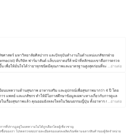
ชศาสตร์ มหาวิทยาลัยศิลปากร และปัจจุบันทำงานในตำแหน่งเภสัชกรฝ่าย
acist) ที่บริษัท ฟาร์มาสันต์ แล็บบอราตอรี่ส์ หน้าที่หลักของเขาคือการตรวจ
เพื่อให้มั่นใจได้ว่ายาทุกชนิดมีคุณภาพและมาตรฐานสูงสุดก่อนที่จะถึงมือผู้
…อ่านต่อ
ชกรเตอร์ยังทำงานพาร์ตไทม์ที่ร้านขายยามากว่า 2 ปี ประสบการณ์นี้ทำให้เขา
ปัญหา รวมถึงข้อสงสัยเกี่ยวกับการใช้ยาและผลิตภัณฑ์สุขภาพต่าง ๆ ซึ่งเป็นแรง
ละความรู้แก่ผู้ป่วยอย่างถูกต้องและปลอดภัย ยิ่งไปกว่านั้นเภสัชกรเตอร์ยังให้
และอาหารเสริม โดยพยายามสื่อสารข้อมูลที่ถูกต้องและเข้าใจง่าย เพื่อให้ผู้
เขียนบทความด้านสุขภาพ อาหารเสริม และอุปกรณ์เพื่อสุขภาพมากว่า 4 ปี โดย
ได้อย่างมีประสิทธิภาพสูงสุด พร้อมกับมีความมั่นใจในการดูแลสุขภาพของ
การ แพทย์ และเภสัชกร ทำให้มีโอกาสศึกษาข้อมูลเฉพาะทางเกี่ยวกับการดูแล
ในเรื่องสุขภาพแล้ว คุณออมยังหลงใหลในวัฒนธรรมญี่ปุ่น ทั้งอาหาร การใช้
…อ่านต่อ
ร์)
โครงการแลกเปลี่ยนที่มหาวิทยาลัยในจังหวัดมิเอะเป็นเวลา 1 ปี ประสบการณ์นี้
ของชาวญี่ปุ่น ไม่ว่าจะเป็นการกินอาหารที่สมดุล วัฒนธรรมการดื่มชา หรือการ
สนุกกับการแบ่งปันข้อมูลเกี่ยวกับโภชนาการและการดูแลสุขภาพในชีวิต
ละการปรับไลฟ์สไตล์ให้เหมาะสมเป็นสิ่งที่ช่วยให้สุขภาพดีขึ้นอย่างยั่งยืน คุณ
ริการที่ปรากฏอยู่ในบทความไม่ได้ถูกเลือกโดยผู้เชี่ยวชาญ
ู้อ่านสามารถนำไปปรับใช้ได้จริง
ือการซื้อของเรา โปรดตรวจสอบรายละเอียดของแต่ละผลิตภัณฑ์ตามฉลากสินค้าของผู้จัดจำหน่าย
ออม)