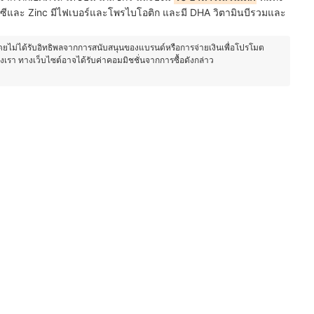
ินซีและ Zinc มีไฟเบอร์และโพรไบโอติก และมี DHA วิตามินบีรวมและ
โดยไม่ได้รับอิทธิพลจากการสนับสนุนของแบรนด์หรือการจ่ายเงินเพื่อโปรโมต
องเรา ทางเว็บไซต์อาจได้รับค่าคอมมิชชั่นจากการซื้อดังกล่าว