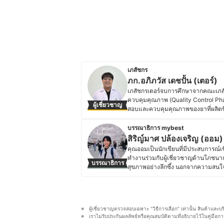
เภสัชกร
ภก.อภิภวัส เดชปั้น (เตอร์)
เภสัชกรเตอร์จบการศึกษาจากคณะเภสั
ควบคุมคุณภาพ (Quality Control Pharm
ผู้เชี่ยวชาญ
สอบและควบคุมคุณภาพของยาที่ผลิตขึ้น 
บริโภค นอกเหนือจากงานหลักแล้ว เภสั
ได้มีโอกาสใกล้ชิดกับผู้ป่วยและรับฟัง
บรรณาธิการ mybest
ผลักดันให้เขามุ่งมั่นที่จะให้คำแนะนำแ
สิริญ์มาศ ปล้องเจริญ (ออม)
ความสำคัญกับการให้ความรู้เกี่ยวกับยา
คุณออมเป็นนักเขียนที่มีประสบการณ์
ป่วยสามารถใช้ยาและผลิตภัณฑ์สุขภาพ
ทำงานร่วมกับผู้เชี่ยวชาญด้านโภชนา
บรรณาธิการ
ตนเอง
สุขภาพอย่างลึกซึ้ง นอกจากความสนใจ
ประวัติของ ภก.อภิภวัส เดชปั้น (เตอ
ชีวิต และภาษาญี่ปุ่น โดยเคยเข้าร่วม
ทำให้เธอได้เรียนรู้แนวคิดด้านสุขภาพ
ดูแลสุขภาพแบบองค์รวม ทำให้คุณออม
ประจำวัน โดยเชื่อว่าการเลือกกินที่ดีแ
ผู้เชี่ยวชาญตรวจสอบเฉพาะ "วิธีการเลือก" เท่านั้น สินค้าและบ
ออมจึงมุ่งมั่นที่จะถ่ายทอดความรู้ให้ผ
เราไม่รับประกันผลลัพธ์หรือคุณสมบัติตามที่อธิบายไว้ในคู่ม
ประวัติของ สิริญ์มาศ ปล้องเจริญ (